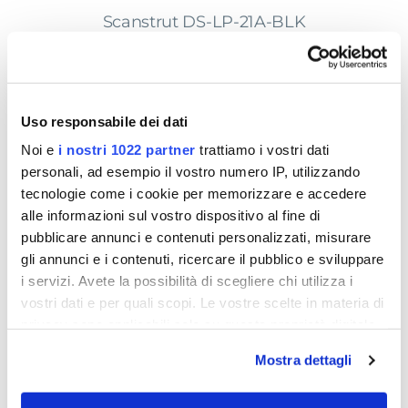
Scanstrut DS-LP-21A-BLK
Guarnizione per cavi a basso profilo IP68
Realizzato con precisione, il design innovativo si
adatta a cavi da
4 a 9 mm (da 0,15" a 0,35"),
garantendo una soluzione compatta e a basso
Uso responsabile dei dati
profilo che non solo migliora l'estetica, ma
Noi e
i nostri 1022 partner
trattiamo i vostri dati
garantisce anche un'installazione impermeabile
personali, ad esempio il vostro numero IP, utilizzando
al 100%.
tecnologie come i cookie per memorizzare e accedere
alle informazioni sul vostro dispositivo al fine di
SCHEDA TECNICA
pubblicare annunci e contenuti personalizzati, misurare
gli annunci e i contenuti, ricercare il pubblico e sviluppare
RICHIEDI INFORMAZIONI
i servizi. Avete la possibilità di scegliere chi utilizza i
vostri dati e per quali scopi. Le vostre scelte in materia di
DOCUMENTI
privacy sono applicabili solo su questa proprietà digitale
in cui avete effettuato le vostre scelte. È possibile
OPINIONE DEI CLIENTI
Mostra dettagli
modificare o revocare il proprio consenso in qualsiasi
momento dalla Dichiarazione sui cookie o facendo clic