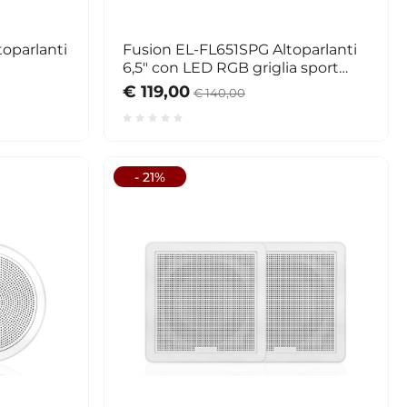
oparlanti
Fusion EL-FL651SPG Altoparlanti
6,5" con LED RGB griglia sport
grigia
€ 119,00
€ 140,00
- 21%