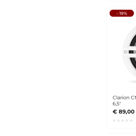
- 19%
Clarion 
6,5"
€ 89,00