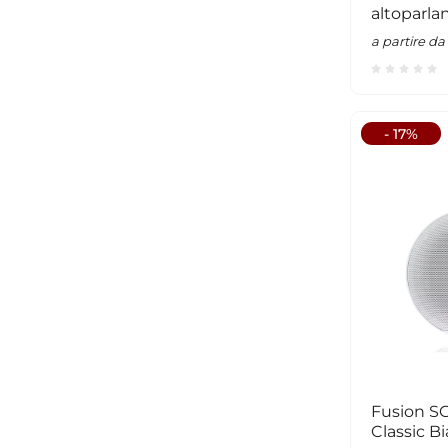
altoparlan
quadrata
a partire da
- 17%
Fusion S
Classic B