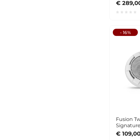
€ 289,0
- 16%
Fusion T
Signature
€ 109,0