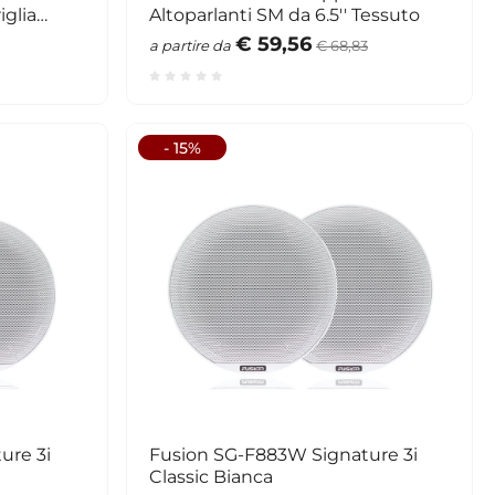
iglia
Altoparlanti SM da 6.5'' Tessuto
€ 59,56
a partire da
€ 68,83
- 15%
ure 3i
Fusion SG-F883W Signature 3i
Classic Bianca