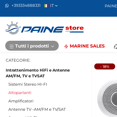
IT
+393334888331
PAINE
Home
Intrattenimento HiFi e Antenne AM/FM, TV e TVSA
Altopa
Recensioni :
predefinito
Tutti i prodotti
MARINE SALES
Fusion XS-F6
Classic
CATEGORIE:
Luigi e Marco
- 18%
professionalit
Intrattenimento HiFi e Antenne
AM/FM, TV e TVSAT
Sistemi Stereo HI-FI
Altoparlanti
Amplificatori
Antenne TV -AM/FM e TV/SAT