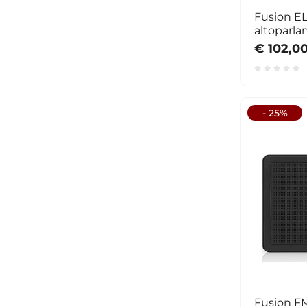
Fusion E
altoparlan
€ 102,0
- 25%
Fusion F