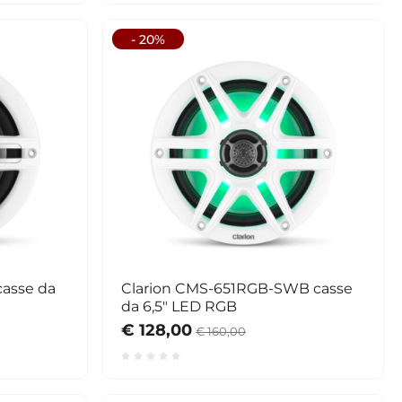
- 20%
asse da
Clarion CMS-651RGB-SWB casse
da 6,5" LED RGB
€ 128,00
€ 160,00