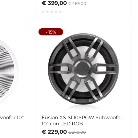
€ 399,00
€ 469,00
- 15%
oofer 10"
Fusion XS-SL10SPGW Subwoofer
10" con LED RGB
€ 229,00
€ 270,00