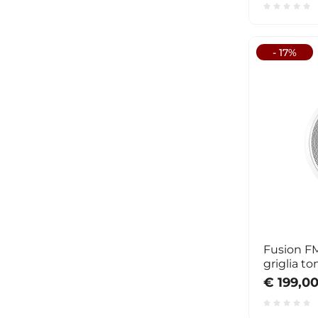
- 17%
Fusion F
griglia t
€ 199,0