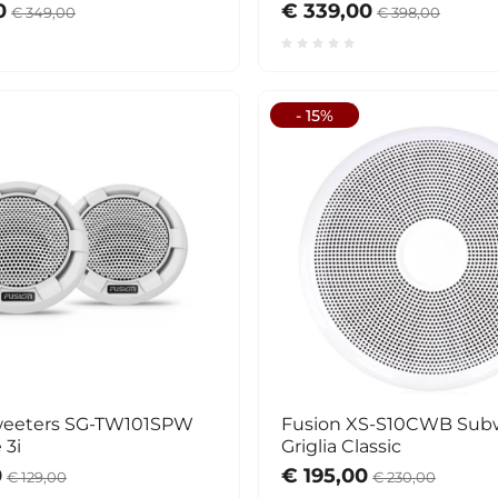
0
€ 339,00
€ 349,00
€ 398,00
- 15%
weeters SG-TW101SPW
Fusion XS-S10CWB Subw
 3i
Griglia Classic
0
€ 195,00
€ 129,00
€ 230,00