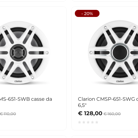
- 20%
CMS-651-SWB casse da
Clarion CMSP-651-SWG c
6,5"
€ 128,00
€ 110,00
€ 160,00