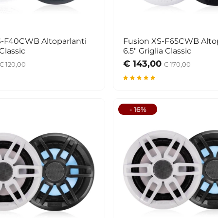
S-F40CWB Altoparlanti
Fusion XS-F65CWB Altop
 Classic
6.5" Griglia Classic
€ 143,00
€ 120,00
€ 170,00
- 16%