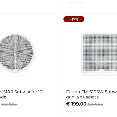
- 17%
M-S10R Subwoofer 10"
Fusion FM-S10SW Subwo
onda
griglia quadrata
0
€ 199,00
€ 240,00
€ 240,00