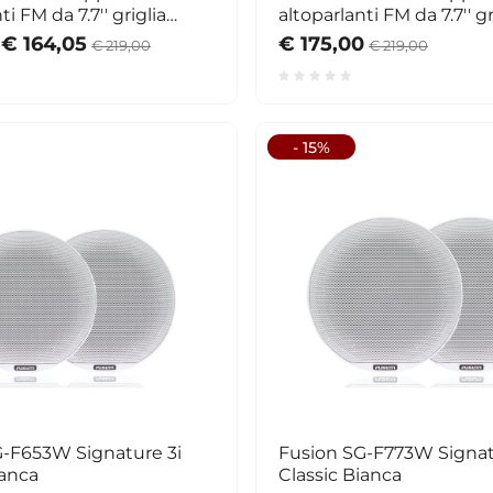
ti FM da 7.7'' griglia
altoparlanti FM da 7.7'' gr
tonda
€ 164,05
€ 175,00
€ 219,00
€ 219,00
- 15%
G-F653W Signature 3i
Fusion SG-F773W Signat
ianca
Classic Bianca