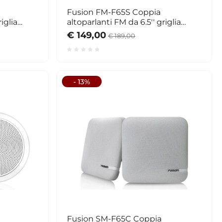
Fusion FM-F65S Coppia
iglia
altoparlanti FM da 6.5'' griglia
quadrata
€ 149,00
€ 189,00
- 13%
Fusion SM-F65C Coppia