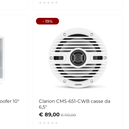
- 19%
ofer 10"
Clarion CMS-651-CWB casse da
6,5"
€ 89,00
€ 110,00