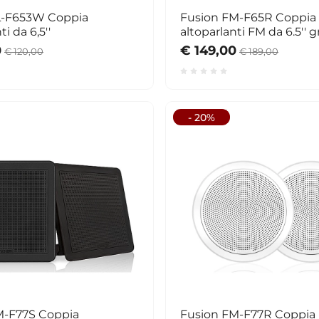
L-F653W Coppia
Fusion FM-F65R Coppia
ti da 6,5''
altoparlanti FM da 6.5'' gr
tonda
0
€ 149,00
€ 120,00
€ 189,00
- 20%
M-F77S Coppia
Fusion FM-F77R Coppia