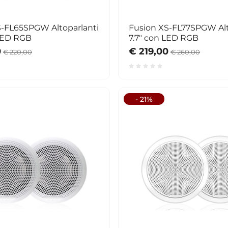
S-FL65SPGW Altoparlanti
Fusion XS-FL77SPGW Alt
 LED RGB
7.7" con LED RGB
0
€ 219,00
€ 220,00
€ 260,00
- 21%