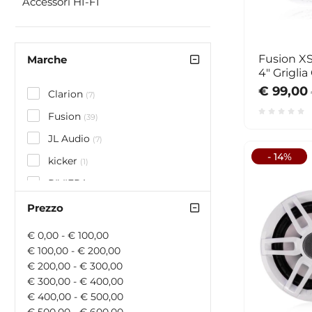
Accessori HI-FI
Fusion X
Marche
4" Griglia
€ 99,00
Clarion
(7)
Fusion
(39)
JL Audio
(7)
- 14%
kicker
(1)
RIVIERA
(2)
Standard Horizon
Prezzo
(1)
€ 0,00 - € 100,00
€ 100,00 - € 200,00
€ 200,00 - € 300,00
€ 300,00 - € 400,00
€ 400,00 - € 500,00
€ 500,00 - € 600,00