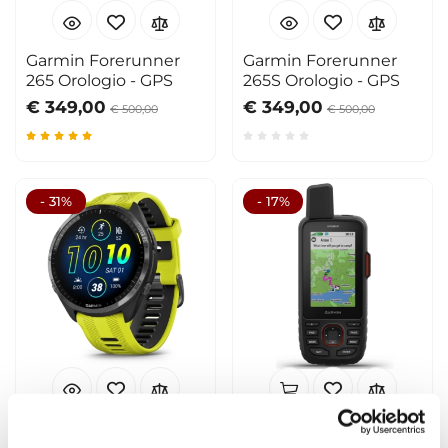
Garmin Forerunner
Garmin Forerunner
265 Orologio - GPS
265S Orologio - GPS
€ 349,00
€ 349,00
€ 500,00
€ 500,00
- 31%
- 17%
Garmin Forerunner
Garmin GPSMAP 67i
965 Amoled Orologio -
portatile con inReach