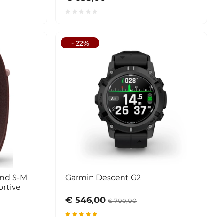
- 22%
and S-M
Garmin Descent G2
ortive
€ 546,00
€ 700,00