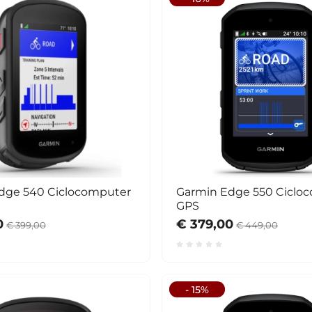
dge 540 Ciclocomputer
Garmin Edge 550 Ciclo
GPS
0
€ 379,00
€ 399,00
€ 449,00
- 15%