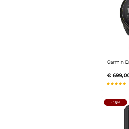
Garmin En
€ 699,0
- 15%