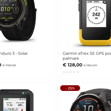
duro 3 - Solar
Garmin eTrex SE GPS por
palmare
0
€ 128,00
€ 799,99
€ 180,00
- 25%