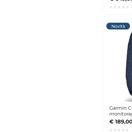
maggiore di € 0,00
Novità
Garmin C
monitorag
€ 189,0