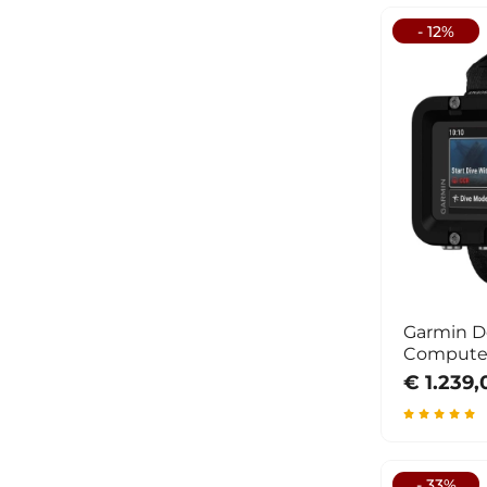
- 12%
Garmin D
Compute
€ 1.239,
- 33%