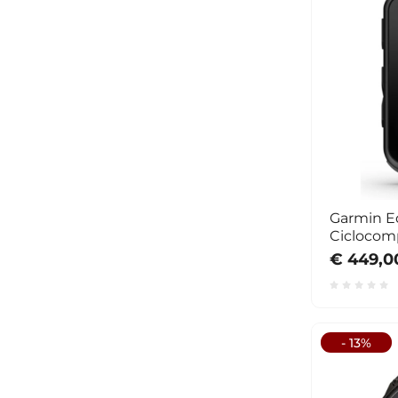
Garmin E
Ciclocom
€ 449,0
- 13%