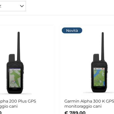
Z
Novità
lpha 200 Plus GPS
Garmin Alpha 300 K GP
ggio cani
monitoraggio cani
0
€ 789,00