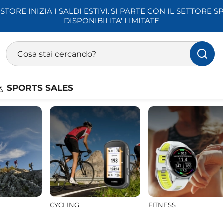
STORE INIZIA I SALDI ESTIVI. SI PARTE CON IL SETTORE SP
DISPONIBILITA' LIMITATE
Sport
Ricerca prodotti
la categoria PAINESPORT. Nuova categoria dedicata a tutti gli s
 per la tua attività preferita all'aria aperta.
Tuffati nelle propos
Inserisci almeno 3 caratteri per la ricerca
SPORTS SALES
Voto medio : 5,0
runner 965 Amoled Orologio -
Garmin Fenix 8 Pro AMOLED -
Prodotto fantastico ad un prezzo
to, negozio super veloce. Lo
L’unica nota … nuotando in mare 
ti
dati ( tempi e distanze )
CYCLING
FITNESS