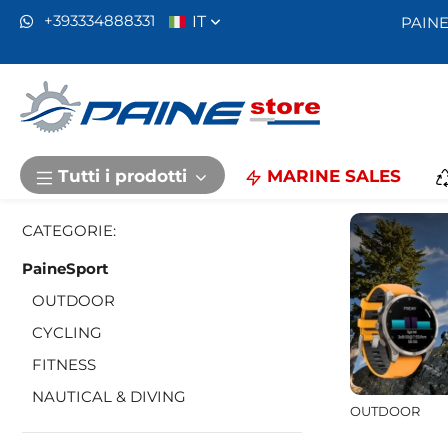
IT
+393334888331
PAINE
Home
PaineSport
Paine
Benvenuto nel
Trovi tanti GPS
Tutti i prodotti
MARINE SALES
Recensioni :
CATEGORIE:
Garmin Fore
PaineSport
GPS
OUTDOOR
Ottimo prodot
consiglio a tut
CYCLING
FITNESS
NAUTICAL & DIVING
OUTDOOR