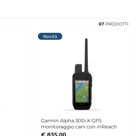
67
PRODOTTI
Novità
S
Garmin Alpha 300i K GPS
monitoraggio cani con inReach
€ 835,00