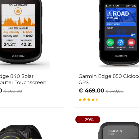
dge 840 Solar
Garmin Edge 850 Ciclo
puter Touchscreen
GPS
0
€ 469,00
€ 600,00
€ 549,00
- 29%