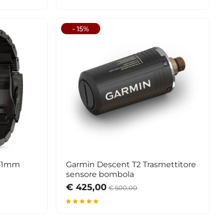
- 15%
 51mm
Garmin Descent T2 Trasmettitore
sensore bombola
€ 425,00
€ 500,00