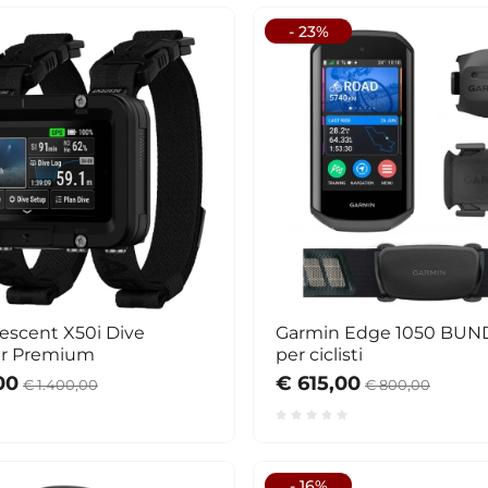
- 23%
escent X50i Dive
Garmin Edge 1050 BUN
r Premium
per ciclisti
00
€ 615,00
€ 1.400,00
€ 800,00
- 16%