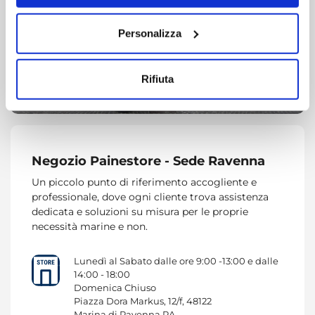
Con il tuo consenso, vorremmo anche:
Personalizza
raccogliere informazioni sulla tua posizione
geografica, con un'approssimazione di qualche
metro,
Rifiuta
Identificare il tuo dispositivo, scansionandolo
attivamente alla ricerca di caratteristiche specifiche
(impronte digitali).
Approfondisci come vengono elaborati i tuoi dati personali
e imposta le tue preferenze nella
sezione dettagli
. Puoi
Negozio Painestore - Sede Ravenna
modificare o ritirare il tuo consenso in qualsiasi momento
Un piccolo punto di riferimento accogliente e
dalla Dichiarazione sui cookie.
professionale, dove ogni cliente trova assistenza
dedicata e soluzioni su misura per le proprie
Utilizziamo i cookie per personalizzare contenuti ed
necessità marine e non.
annunci, per fornire funzionalità dei social media e per
analizzare il nostro traffico. Condividiamo inoltre
Lunedì al Sabato dalle ore 9:00 -13:00 e dalle
informazioni sul modo in cui utilizza il nostro sito con i
14:00 - 18:00
Domenica Chiuso
nostri partner che si occupano di analisi dei dati web,
Piazza Dora Markus, 12/f, 48122
pubblicità e social media, i quali potrebbero combinarle
Marina di Ravenna RA