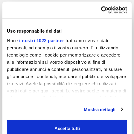
Negozio Painestore - Sede Principale
RIMINI
Uso responsabile dei dati
Qui da noi puoi immergiti nell'esperienza nautica
completa. Un ambiente accogliente e
Noi e
i nostri 1022 partner
trattiamo i vostri dati
professionale, pronto ad accoglierti e guidarti
personali, ad esempio il vostro numero IP, utilizzando
verso la soluzione perfetta per le tue esigenze
tecnologie come i cookie per memorizzare e accedere
marine e non.
alle informazioni sul vostro dispositivo al fine di
pubblicare annunci e contenuti personalizzati, misurare
Lunedì - Venerdi dalle ore 9:00 -12:30 e dalle
gli annunci e i contenuti, ricercare il pubblico e sviluppare
14:30 alle 18:30
Sabato dalle ore 9:30 alle ore 12:30
i servizi. Avete la possibilità di scegliere chi utilizza i
Via Lucio Lando 95 (47921) Rimini
vostri dati e per quali scopi. Le vostre scelte in materia di
Marina di Rimini (Darsena)
privacy sono applicabili solo su questa proprietà digitale
Indicazioni stradali
in cui avete effettuato le vostre scelte. È possibile
Mostra dettagli
modificare o revocare il proprio consenso in qualsiasi
momento dalla Dichiarazione sui cookie o facendo clic
sull'icona di attivazione della privacy.
Accetta tutti