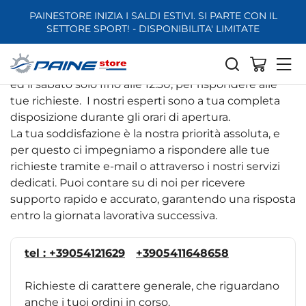
PAINESTORE INIZIA I SALDI ESTIVI. SI PARTE CON IL
SETTORE SPORT! - DISPONIBILITA' LIMITATE
Contatti
Siamo qui per te, dal lunedì al venerdì tutto il giorno
ed il sabato solo fino alle 12.30, per rispondere alle
tue richieste. I nostri esperti sono a tua completa
disposizione durante gli orari di apertura.
La tua soddisfazione è la nostra priorità assoluta, e
per questo ci impegniamo a rispondere alle tue
richieste tramite e-mail o attraverso i nostri servizi
dedicati. Puoi contare su di noi per ricevere
supporto rapido e accurato, garantendo una risposta
entro la giornata lavorativa successiva.
tel : +39054121629
+3905411648658
Richieste di carattere generale, che riguardano
anche i tuoi ordini in corso.