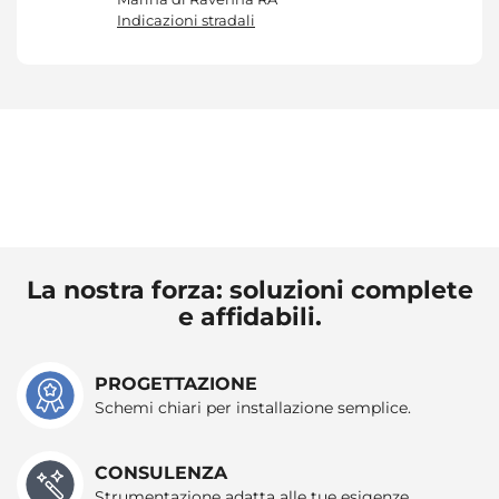
con altre informazioni che ha fornito loro o che hanno
Indicazioni stradali
raccolto dal suo utilizzo dei loro servizi.
La nostra forza: soluzioni complete
e affidabili.
PROGETTAZIONE
Schemi chiari per installazione semplice.
CONSULENZA
Strumentazione adatta alle tue esigenze.