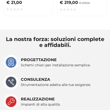
UHF PMR446
€ 21,00
€ 219,00
€ 278,16
La nostra forza: soluzioni complete
e affidabili.
PROGETTAZIONE
Schemi chiari per installazione semplice.
CONSULENZA
Strumentazione adatta alle tue esigenze.
REALIZZAZIONE
Impianti di alta qualità.