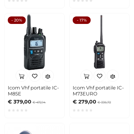
- 20%
- 17%
Icom Vhf portatile IC-
Icom Vhf portatile IC-
M85E
M73EURO
€ 379,00
€ 279,00
€ 472,14
€ 336,72