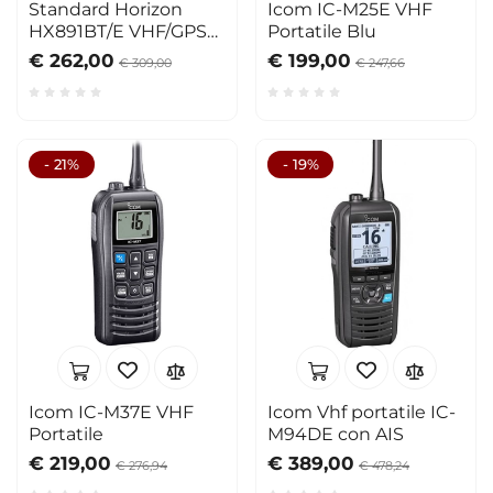
Standard Horizon
Icom IC-M25E VHF
HX891BT/E VHF/GPS
Portatile Blu
portatile
€ 262,00
€ 199,00
€ 309,00
€ 247,66
- 21%
- 19%
Icom IC-M37E VHF
Icom Vhf portatile IC-
Portatile
M94DE con AIS
€ 219,00
€ 389,00
€ 276,94
€ 478,24