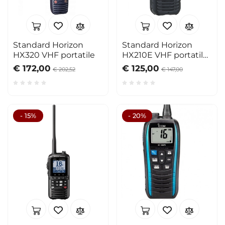
Standard Horizon
Standard Horizon
HX320 VHF portatile
HX210E VHF portatile
6W
€ 172,00
€ 125,00
€ 202,52
€ 147,00
- 15%
- 20%