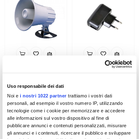
Standard Horizon
Standard Horizon
altoparlante PA/sirena
Caricabatterie USB
rotondo 114mm
€ 45,00
€ 21,00
Uso responsabile dei dati
Noi e
i nostri 1022 partner
trattiamo i vostri dati
personali, ad esempio il vostro numero IP, utilizzando
tecnologie come i cookie per memorizzare e accedere
alle informazioni sul vostro dispositivo al fine di
pubblicare annunci e contenuti personalizzati, misurare
gli annunci e i contenuti, ricercare il pubblico e sviluppare