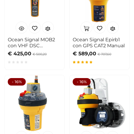
Ocean Signal MOB2
Ocean Signal Epirb1
con VHF DSC
con GPS CAT2 Manual
integrato
€ 425,00
€ 589,00
€ 500,20
€ 707,60
- 16%
- 16%