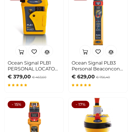
Ocean Signal PLB1
Ocean Signal PLB3
PERSONAL LOCATOR
Personal Beaconcon
BEACON
AIS
€ 379,00
€ 629,00
€ 463,60
€ 756,40
- 15%
- 17%