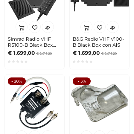
Simrad Radio VHF
B&G Radio VHF V100-
RS100-B Black Box
B Black Box con AIS
con AIS
€ 1.699,00
€ 1.699,00
€ 2.016,29
€ 2.016,29
- 20%
- 5%