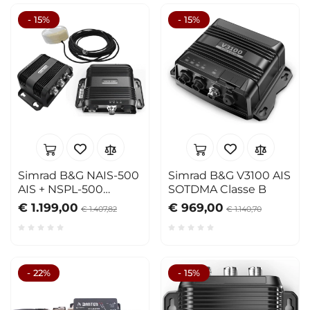
- 15%
- 15%
Simrad B&G NAIS-500
Simrad B&G V3100 AIS
AIS + NSPL-500
SOTDMA Classe B
Splitter
€ 1.199,00
€ 969,00
€ 1.407,82
€ 1.140,70
- 22%
- 15%