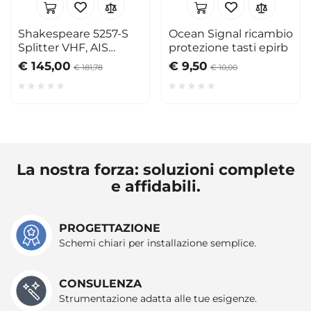
Shakespeare 5257-S
Ocean Signal ricambio
Splitter VHF, AIS
protezione tasti epirb
riceventi, stereo
€ 145,00
€ 9,50
€ 181,78
€ 10,00
AM/FM
La nostra forza: soluzioni complete
e affidabili.
PROGETTAZIONE
Schemi chiari per installazione semplice.
CONSULENZA
Strumentazione adatta alle tue esigenze.