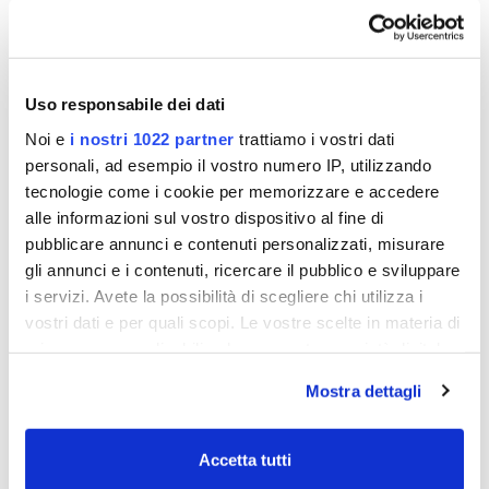
Icom MA-510TR AIS
Raymarine AIS 4000
Uso responsabile dei dati
Ricetrasmittente
Classe A
Noi e
i nostri 1022 partner
trattiamo i vostri dati
Classe B
Ricetrasmettitore
€ 899,00
€ 3.179,00
€ 1.138,26
€ 3.653,90
personali, ad esempio il vostro numero IP, utilizzando
tecnologie come i cookie per memorizzare e accedere
alle informazioni sul vostro dispositivo al fine di
pubblicare annunci e contenuti personalizzati, misurare
- 14%
- 17%
gli annunci e i contenuti, ricercare il pubblico e sviluppare
i servizi. Avete la possibilità di scegliere chi utilizza i
vostri dati e per quali scopi. Le vostre scelte in materia di
privacy sono applicabili solo su questa proprietà digitale
in cui avete effettuato le vostre scelte. È possibile
Mostra dettagli
modificare o revocare il proprio consenso in qualsiasi
momento dalla Dichiarazione sui cookie o facendo clic
sull'icona di attivazione della privacy.
Accetta tutti