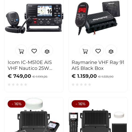
Icom IC-M510E AIS
Raymarine VHF Ray 91
VHF Nautico 25W
AIS Black Box
Wireless
€ 749,00
€ 1.159,00
€ 1.199,26
€ 1.335,90
- 16%
- 16%