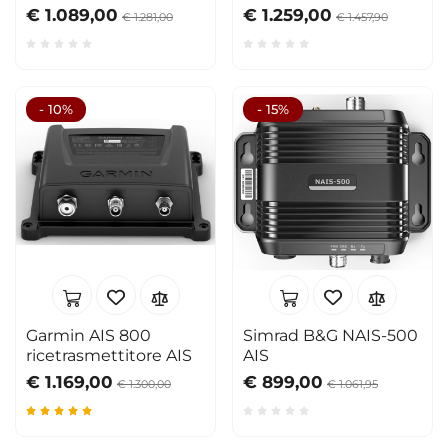
AIS Auto
AIS
€ 1.089,00
€ 1.259,00
€ 1.281,00
€ 1.457,90
- 10%
- 15%
Garmin AIS 800
Simrad B&G NAIS-500
ricetrasmettitore AIS
AIS
€ 1.169,00
€ 899,00
€ 1.300,00
€ 1.061,95