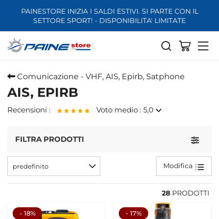
PAINESTORE INIZIA I SALDI ESTIVI. SI PARTE CON IL
SETTORE SPORT! - DISPONIBILITA' LIMITATE
Comunicazione - VHF, AIS, Epirb, Satphone
AIS, EPIRB
Recensioni :
Voto medio : 5,0
FILTRA PRODOTTI
Toggle
Ocean Signal Epirb1 con GPS CAT2 Manual
Ottima assistenza. Risposte veloci. Consegna in due giorni.
Modifica
predefinito
28
PRODOTTI
- 18%
- 17%