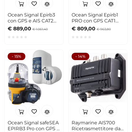
Ocean Signal Epirb3
Ocean Signal Epirb1
con GPS e AIS CAT2
PRO con GPS CAT1
Manual
Auto
€ 889,00
€ 809,00
€ 1.061,40
€ 963,80
- 15%
- 14%
Ocean Signal safeSEA
Raymarine AIS700
EPIRB3 Pro con GPS e
Ricetrasmettitore dati