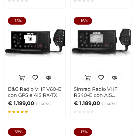
con altre informazioni che ha fornito loro o che hanno
raccolto dal suo utilizzo dei loro servizi.
- 15%
- 16%
B&G Radio VHF V60-B
Simrad Radio VHF
con GPS e AIS RX-TX
RS40-B con AIS
Ricetrasmittente e
€ 1.199,00
€ 1.189,00
€ 1.407,82
€ 1.407,82
GPS500 antenna
- 38%
- 13%