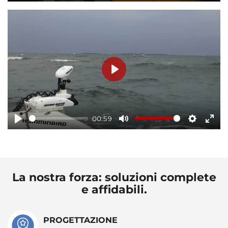
Play
Mute
Settings
Ente
full
Play
00:59
Play
Mute
Settings
Ente
full
La nostra forza: soluzioni complete
e affidabili.
PROGETTAZIONE