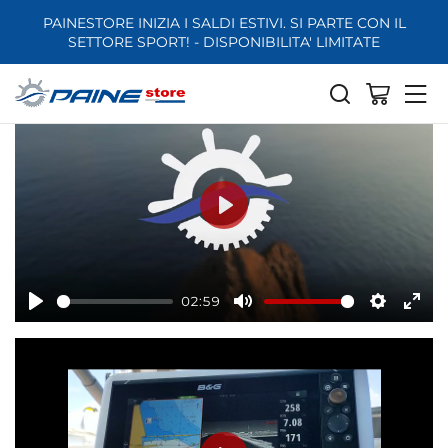
PAINESTORE INIZIA I SALDI ESTIVI. SI PARTE CON IL
SETTORE SPORT! - DISPONIBILITA' LIMITATE
Video
Play
02:59
Play
Mute
Settings
Ente
full