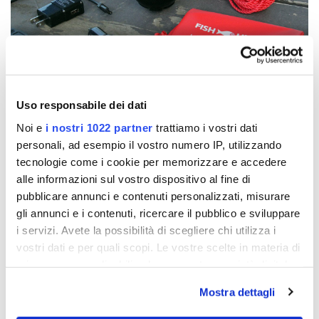
03:31
Play
Mute
Settings
Ente
full
Uso responsabile dei dati
Noi e
i nostri 1022 partner
trattiamo i vostri dati
personali, ad esempio il vostro numero IP, utilizzando
tecnologie come i cookie per memorizzare e accedere
Play
alle informazioni sul vostro dispositivo al fine di
pubblicare annunci e contenuti personalizzati, misurare
gli annunci e i contenuti, ricercare il pubblico e sviluppare
01:35
i servizi. Avete la possibilità di scegliere chi utilizza i
Play
Mute
Settings
Ente
vostri dati e per quali scopi. Le vostre scelte in materia di
full
privacy sono applicabili solo su questa proprietà digitale
in cui avete effettuato le vostre scelte. È possibile
Mostra dettagli
modificare o revocare il proprio consenso in qualsiasi
momento dalla Dichiarazione sui cookie o facendo clic