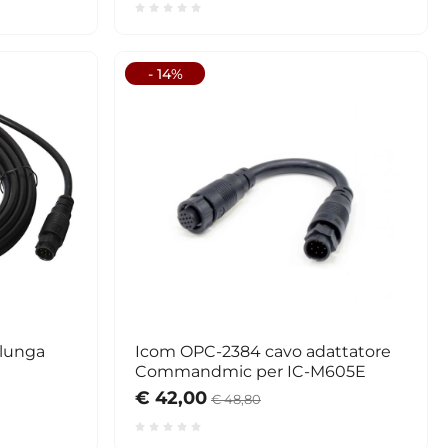
- 14%
olunga
Icom OPC-2384 cavo adattatore
Commandmic per IC-M605E
€ 42,00
€ 48,80