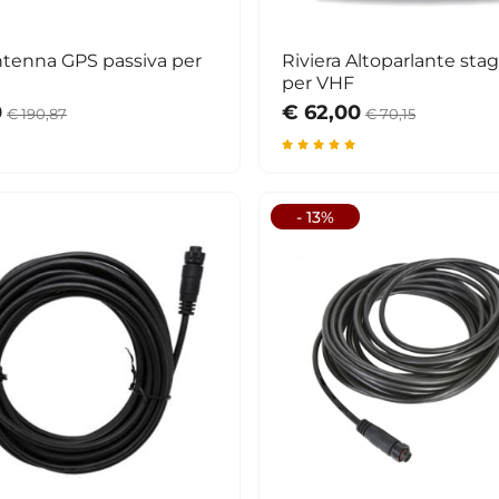
ntenna GPS passiva per
Riviera Altoparlante st
per VHF
0
€ 62,00
€ 190,87
€ 70,15
- 13%