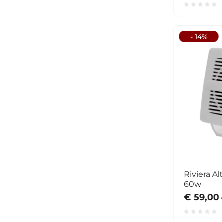
- 14%
Riviera Altoparlante singolo AP09
60w
€ 59,00