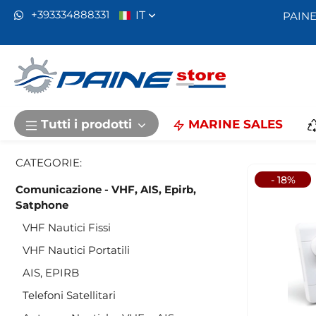
IT
+393334888331
PAINE
Home
Comunicazione - VHF, AIS, Epirb, Satphone
Acce
Acces
Recensioni :
predefinito
Tutti i prodotti
MARINE SALES
Standard Ho
Perfetto grazi
CATEGORIE:
acquistare da
- 18%
Comunicazione - VHF, AIS, Epirb,
Satphone
VHF Nautici Fissi
VHF Nautici Portatili
AIS, EPIRB
Telefoni Satellitari