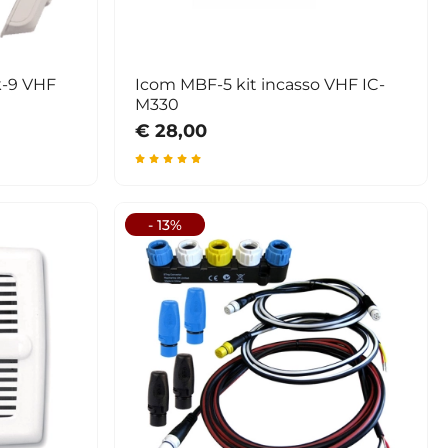
k-9 VHF
Icom MBF-5 kit incasso VHF IC-
M330
€ 28,00
- 13%