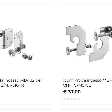
da incasso MB-132 per
Icom Kit da incasso MBF
GE/MA-510TR
VHF IC-M510E
€ 37,00