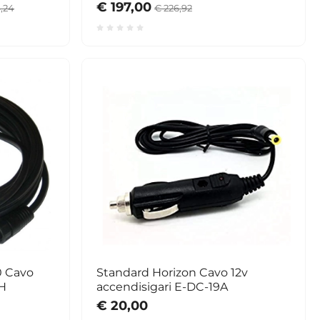
€ 197,00
,24
€ 226,92
0 Cavo
Standard Horizon Cavo 12v
H
accendisigari E-DC-19A
€ 20,00