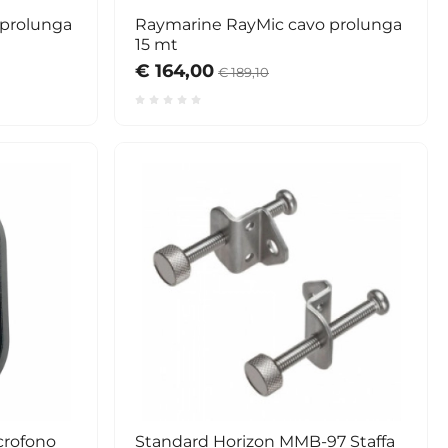
 prolunga
Raymarine RayMic cavo prolunga
15 mt
€ 164,00
€ 189,10
crofono
Standard Horizon MMB-97 Staffa