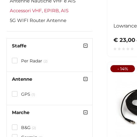
Antenne Nautiche VHF e AIS
Accessori VHF, EPIRB, AIS
5G WIFI Router Antenne
Lowrance
€ 23,00
Staffe
Per Radar
(2)
- 14%
Antenne
GPS
(1)
Marche
B&G
(2)