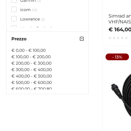
Garmin
(2)
icom
(10)
Simrad a
Lowrance
(2)
VHF/NAIS
€ 164,0
Messi e Paoloni
(3)
Raymarine
Prezzo
(8)
RIVIERA
(2)
€ 0,00 - € 100,00
SCANSTRUT
€ 100,00 - € 200,00
- 13%
(2)
€ 200,00 - € 300,00
Shakespeare
(3)
€ 300,00 - € 400,00
Simrad
€ 400,00 - € 500,00
(1)
€ 500,00 - € 600,00
Standard Horizon
(11)
€ 600,00 - € 700,80
SENA
(1)
€ 700,80 - € 900,00
€ 900,00 - € 1000,00
€ 1000,00 - € 1500,00
€ 1500,00 - € 0,00
maggiore di € 0,00