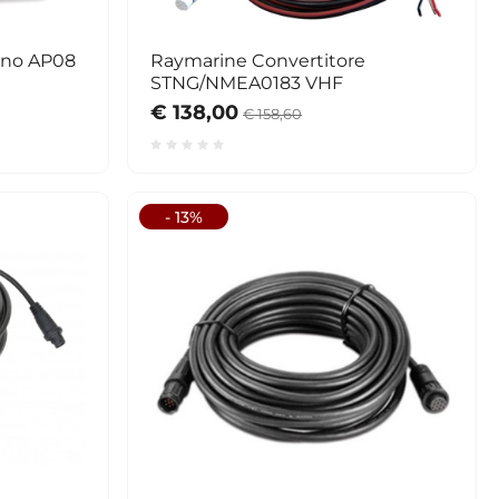
agno AP08
Raymarine Convertitore
STNG/NMEA0183 VHF
€ 138,00
€ 158,60
- 13%