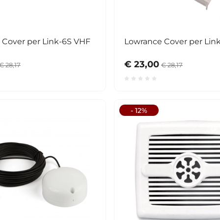
 Cover per Link-6S VHF
Lowrance Cover per Lin
€ 23,00
€ 28,17
€ 28,17
- 12%