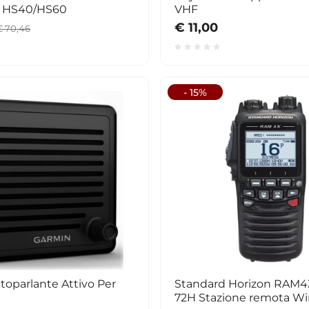
r HS40/HS60
VHF
€ 11,00
€ 70,46
- 15%
toparlante Attivo Per
Standard Horizon RAM4
72H Stazione remota Wi