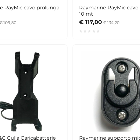
e RayMic cavo prolunga
Raymarine RayMic cavo
10 mt
€ 117,00
€ 109,80
€ 134,20
G Culla Caricabatterie
Raymarine supporto mi