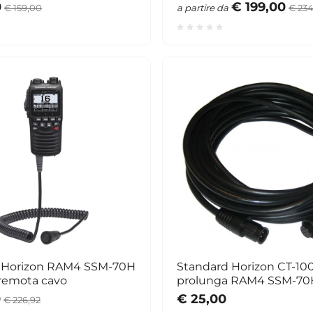
0
€ 199,00
€ 159,00
a partire da
€ 234
 Horizon RAM4 SSM-70H
Standard Horizon CT-10
 remota cavo
prolunga RAM4 SSM-70
0
€ 25,00
€ 226,92