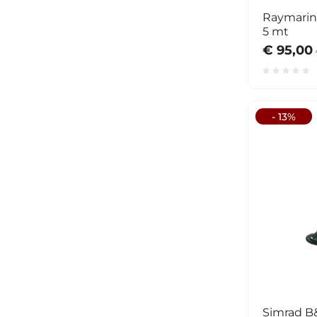
Raymarin
5 mt
€ 95,00
- 13%
Simrad B&