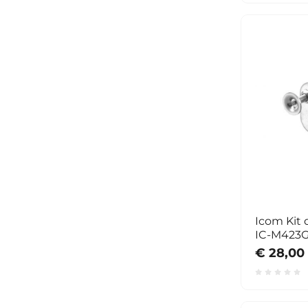
Icom Kit 
IC-M423
€ 28,00