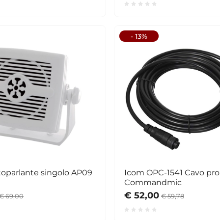
- 13%
Icom OPC-1541 Cavo pr
Commandmic
€ 52,00
€ 69,00
€ 59,78