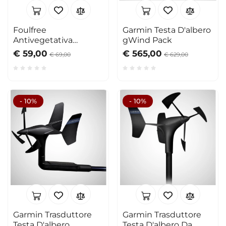
Foulfree
Garmin Testa D'albero
Antivegetativa
gWind Pack
Propspeed per
€ 59,00
€ 565,00
€ 69,00
€ 629,00
trasduttori
- 10%
- 10%
Garmin Trasduttore
Garmin Trasduttore
Testa D'albero
Testa D'albero Da