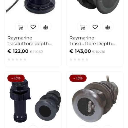
Raymarine
Raymarine
trasduttore depth
Trasduttore Depth
short serie i40 o ST40
P319 passante plastica
€ 122,00
€ 143,00
€ 140,30
€ 164,70
- 13%
- 13%