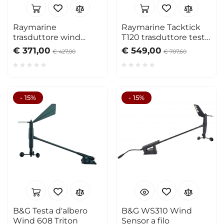
Raymarine
Raymarine Tacktick
trasduttore wind
T120 trasduttore testa
rotavecta
d'albero
€ 371,00
€ 549,00
€ 427,00
€ 707,60
- 15%
- 15%
B&G Testa d'albero
B&G WS310 Wind
Wind 608 Triton
Sensor a filo