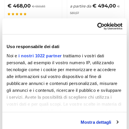
€ 468,00
€ 494,00
a partire da
€ 550,83
€
581,57
- 15%
- 15%
Uso responsabile dei dati
Noi e
i nostri 1022 partner
trattiamo i vostri dati
personali, ad esempio il vostro numero IP, utilizzando
tecnologie come i cookie per memorizzare e accedere
alle informazioni sul vostro dispositivo al fine di
pubblicare annunci e contenuti personalizzati, misurare
gli annunci e i contenuti, ricercare il pubblico e sviluppare
i servizi. Avete la possibilità di scegliere chi utilizza i
B&G WS320 Wireless
B&G WS710 pkg Testa
vostri dati e per quali scopi. Le vostre scelte in materia di
Wind Sensor
Albero Verticale
privacy sono applicabili solo su questa proprietà digitale
(0.8m) con cavo 35mt
€ 585,00
€ 2.489,00
in cui avete effettuato le vostre scelte. È possibile
a partire da
€
€ 2.933,49
Mostra dettagli
modificare o revocare il proprio consenso in qualsiasi
690,46