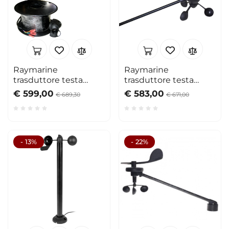
Raymarine
Raymarine
trasduttore testa
trasduttore testa
d'albero con cavo
d'albero extra lungo
€ 599,00
€ 583,00
€ 689,30
€ 671,00
30mt
- 13%
- 22%