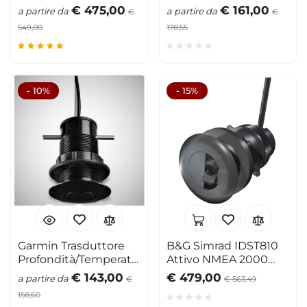
Speed/Depth
Velocità/Temperatura
€ 475,00
€ 161,00
a partire da
a partire da
€
€
Passante
549,00
178,55
- 10%
- 15%
Garmin Trasduttore
B&G Simrad IDST810
Profondità/Temperatura
Attivo NMEA 2000
Passante GDT 43
Speed/Depth
€ 143,00
€ 479,00
a partire da
€
€ 563,49
158,60