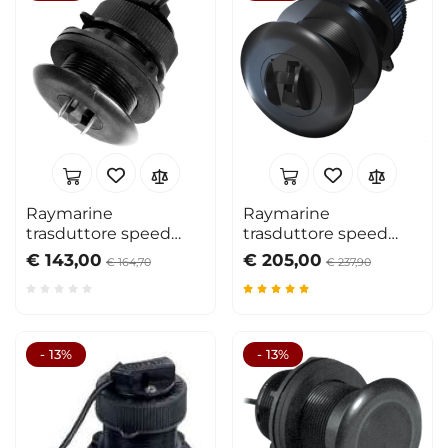
Raymarine
Raymarine
trasduttore speed
trasduttore speed
Short serie i40/ST40
serie ST40/60/i50 ex
€ 143,00
€ 205,00
€ 164,70
€ 237,90
E26031
- 13%
- 13%