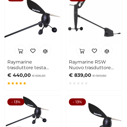
Raymarine
Raymarine RSW
trasduttore testa
Nuovo trasduttore
d'albero wind
Wind testa d'albero
€ 440,00
€ 839,00
€ 506,30
€ 969,80
- 13%
- 13%