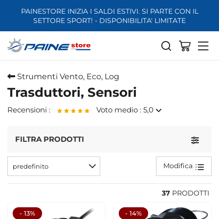
PAINESTORE INIZIA I SALDI ESTIVI. SI PARTE CON IL
SETTORE SPORT! - DISPONIBILITA' LIMITATE
Strumenti Vento, Eco, Log
Trasduttori, Sensori
Recensioni :
Voto medio : 5,0
FILTRA PRODOTTI
Toggle
Garmin bussola SteadyCast NMEA 2000
Ottimo prezzo, direi tra i più bassi che ho trovato online. Lo
Modifica
predefinito
store è una garanzia
5
37
PRODOTTI
- 13%
- 14%