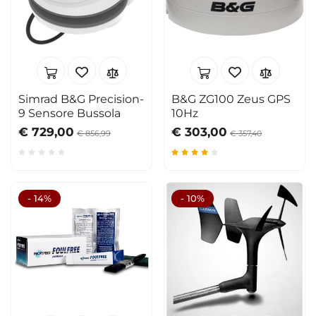
Simrad B&G Precision-
B&G ZG100 Zeus GPS
9 Sensore Bussola
10Hz
€ 729,00
€ 303,00
€ 856,99
€ 357,40
- 14%
- 10%