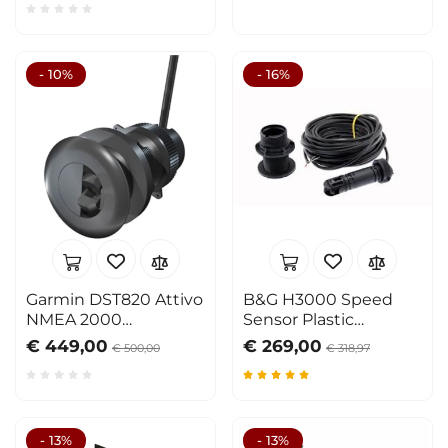
- 10%
- 16%
Garmin DST820 Attivo
B&G H3000 Speed
NMEA 2000
Sensor Plastic
Speed/Depth
Flanged
€ 449,00
€ 269,00
€ 500,00
€ 318,97
- 13%
- 13%