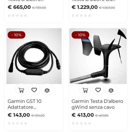
Wireless 2 gWind
Regata gWind
€ 665,00
€ 1.229,00
€ 739,00
€ 1.369,00
- 10%
- 10%
Garmin GST 10
Garmin Testa D'albero
Adattatore
gWind senza cavo
Speed/Temp
€ 143,00
€ 413,00
€ 159,00
€ 457,85