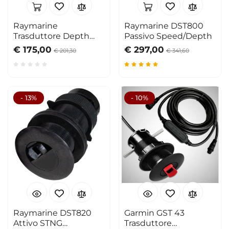
Raymarine
Raymarine DST800
Trasduttore Depth
Passivo Speed/Depth
passante plastica
€ 175,00
€ 297,00
€ 201,30
€ 341,60
estraibile
- 13%
- 10%
Raymarine DST820
Garmin GST 43
Attivo STNG
Trasduttore