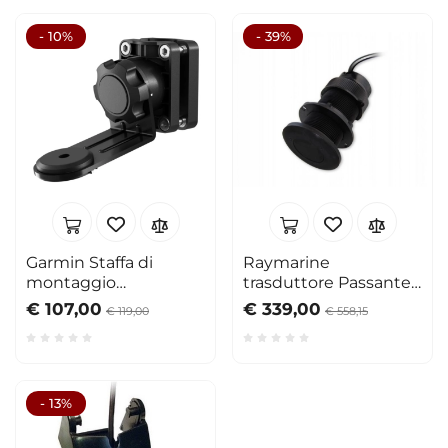
- 10%
- 39%
Garmin Staffa di
Raymarine
montaggio
trasduttore Passante
Perspective
Eco/Temp DT800 12°
€ 107,00
€ 339,00
€ 119,00
€ 558,15
- 13%