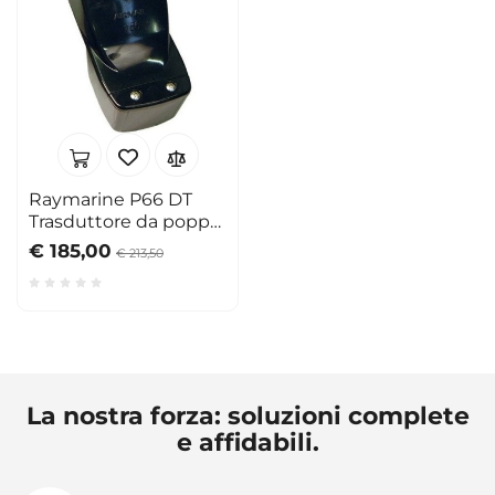
Raymarine P66 DT
Trasduttore da poppa
fili liberi
€ 185,00
€ 213,50
La nostra forza: soluzioni complete
e affidabili.