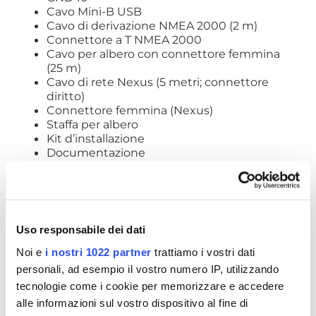
Cavo Mini-B USB
Cavo di derivazione NMEA 2000 (2 m)
Connettore a T NMEA 2000
Cavo per albero con connettore femmina
(25 m)
Cavo di rete Nexus (5 metri; connettore
diritto)
Connettore femmina (Nexus)
Staffa per albero
Kit d’installazione
Documentazione
SCHEDA TECNICA
Uso responsabile dei dati
RICHIEDI INFORMAZIONI
Noi e
i nostri 1022 partner
trattiamo i vostri dati
personali, ad esempio il vostro numero IP, utilizzando
DOCUMENTI
tecnologie come i cookie per memorizzare e accedere
OPINIONE DEI CLIENTI
alle informazioni sul vostro dispositivo al fine di