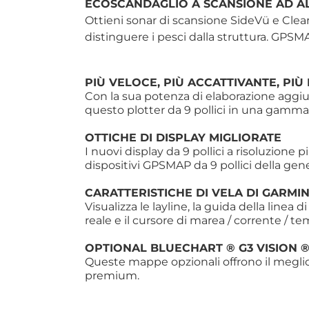
ECOSCANDAGLIO A SCANSIONE AD AL
Ottieni sonar di scansione SideVü e ClearV
distinguere i pesci dalla struttura. GPS
PIÙ VELOCE, PIÙ ACCATTIVANTE, PIÙ
Con la sua potenza di elaborazione aggiun
questo plotter da 9 pollici in una gamma
OTTICHE DI DISPLAY MIGLIORATE
I nuovi display da 9 pollici a risoluzione p
dispositivi GPSMAP da 9 pollici della ge
CARATTERISTICHE DI VELA DI GARMIN
Visualizza le layline, la guida della linea d
reale e il cursore di marea / corrente / te
OPTIONAL BLUECHART ® G3 VISION ®
Queste mappe opzionali offrono il meglio
premium.