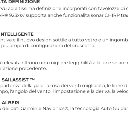
TA DEFINIZIONE
ü ad altissima definizione incorporati con tavolozze di co
MAP® 923xsv supporta anche funzionalità sonar CHIRP trad
 INTELLIGENTE
tiva e il nuovo design sottile a tutto vetro e un ingombro
 più ampia di configurazioni del cruscotto.
iù elevata offrono una migliore leggibilità alla luce solare 
nerazione precedente.
 SAILASSIST ™
i partenza della gara, la rosa dei venti migliorata, le linee 
mpo, l'angolo del vento, l'impostazione e la deriva, la velo
 ALBERI
 dei dati Garmin e Navionics®, la tecnologia Auto Guidan