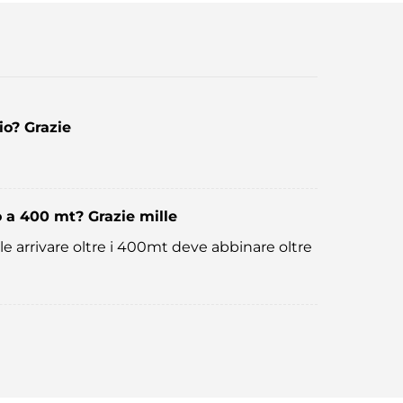
o? Grazie
o a 400 mt? Grazie mille
e arrivare oltre i 400mt deve abbinare oltre