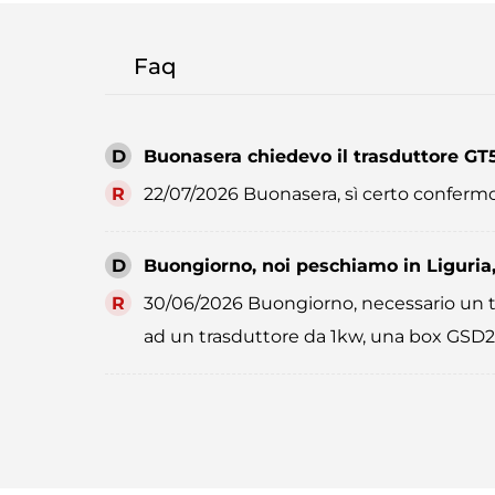
Faq
D
Buonasera chiedevo il trasduttore G
R
22/07/2026 Buonasera, sì certo confermo l
D
Buongiorno, noi peschiamo in Liguria,
R
30/06/2026 Buongiorno, necessario un tra
ad un trasduttore da 1kw, una box GSD28 