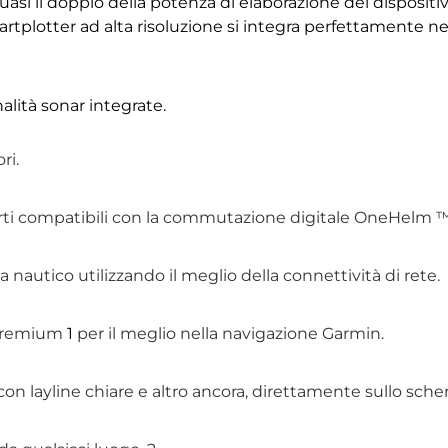
 quasi il doppio della potenza di elaborazione dei disposit
rtplotter ad alta risoluzione si integra perfettamente n
alità sonar integrate.
ri.
parti compatibili con la commutazione digitale
OneHelm
a nautico utilizzando il meglio della connettività di rete.
 premium
1
per il meglio nella navigazione Garmin.
con layline chiare e altro ancora, direttamente sullo sch