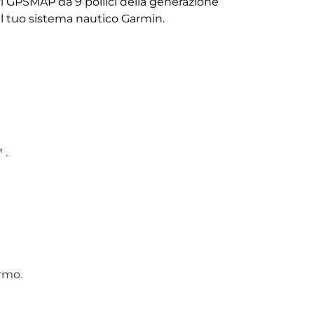
ivi GPSMAP da 9 pollici della generazione
el tuo sistema nautico Garmin.
™
.
ermo.