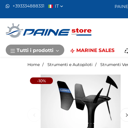
IT
+393334888331
PAINE
Tutti i prodotti
MARINE SALES
Home
Strumenti e Autopiloti
Strumenti Ven
-10%