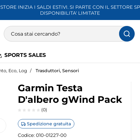
STORE INIZIA I SALDI ESTIVI. SI PARTE CON IL SETTORE SP
DISPONIBILITA' LIMITATE
Ricerca prodotti
Inserisci almeno 3 caratteri per la ricerca
SPORTS SALES
to, Eco, Log
Trasduttori, Sensori
Garmin Testa
D'albero gWind Pack
(0)
Spedizione gratuita
Codice:
010-01227-00