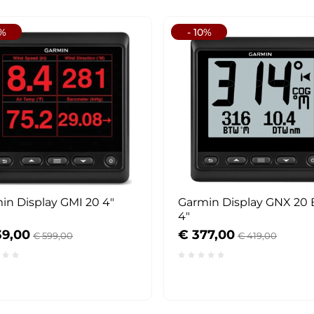
0%
- 10%
in Display GMI 20 4"
Garmin Display GNX 20
4"
39,00
€ 377,00
€ 599,00
€ 419,00