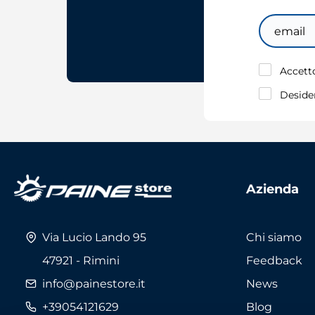
Email
Accetto
Desider
Azienda
Via Lucio Lando 95
Chi siamo
47921 - Rimini
Feedback
info@painestore.it
News
Telefono:
+39054121629
Blog