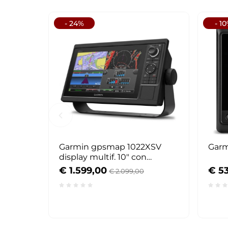
- 24%
- 1
Garmin gpsmap 1022XSV
Garm
display multif. 10" con
ecoscandaglio
€ 1.599,00
€ 5
€ 2.099,00