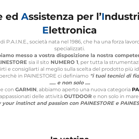
e ed
A
ssistenza per l’
I
ndustr
E
lettronica
 P.A.I.N.E., società nata nel 1986, che ha una forza lavor
specializzati.
iamo messo a vostra disposizione la nostra compete
AINESTORE
NUMERO 1
sia il sito
, per tutta la strumentaz
ti e consigliarti al meglio sulla scelta del prodotto più 
"i tuoi tecnici di fi
perchè in PAINESTORE ci definiamo
..... e non solo ....
GARMIN
PA
one con
, abbiamo aperto una nuova categoria
OUTDOOR
appassionati delle attività
e non solo in mare
w your instinct and passion con PAINESTORE e PAINE
In vetrina