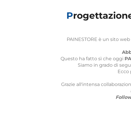
P
rogettazion
PAINESTORE è un sito web di
Abb
P
Questo ha fatto sì che oggi
Siamo in grado di seguir
Ecco 
Grazie all'intensa collaborazi
Follo