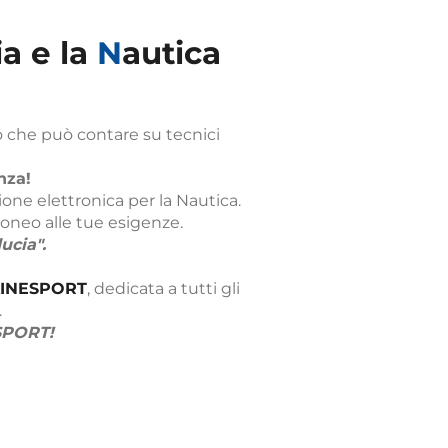
ia e la
N
autica
o che può contare su tecnici
nza!
ione elettronica per la Nautica.
idoneo alle tue esigenze.
ducia".
INESPORT
, dedicata a tutti gli
.
SPORT!