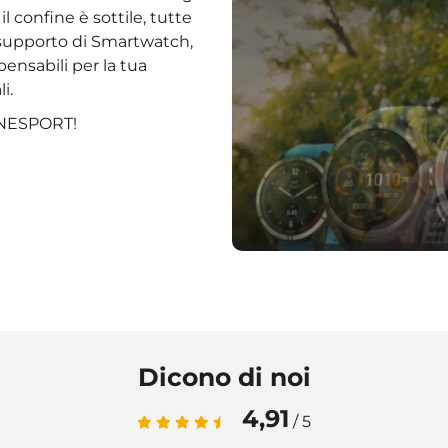
l confine è sottile, tutte
l supporto di Smartwatch,
nsabili per la tua
i.
AINESPORT!
Dicono di noi
4,91
/ 5