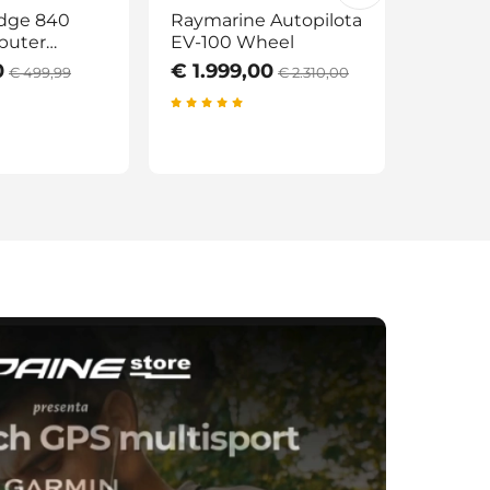
dge 840
Raymarine Autopilota
Garmin
puter
EV-100 Wheel
AMOLE
een
0
€ 1.999,00
€ 749
€ 499,99
€ 2.310,00