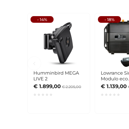
- 14%
- 18%
Humminbird MEGA
Lowrance S
LIVE 2
Modulo eco
StructureSc
€ 1.899,00
€ 1.139,00
€ 2.205,00