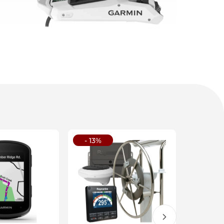
- 13%
- 25%