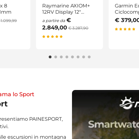
x 8
Raymarine AXIOM+
Garmin E
51mm
12RV Display 12"
Ciclocom
eco/GPS
Touchscr
€
€ 379,0
 1.099,99
a partire da
2.849,00
€ 3.287,90
 ama lo Sport
rt
Presentiamo PAINESPORT,
ivi.
alle escursioni in montagna