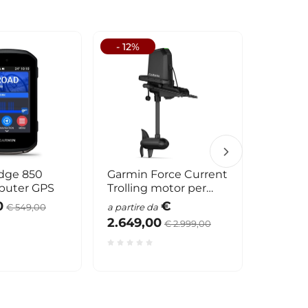
- 12%
- 23%
dge 850
Garmin Force Current
Garmin
puter GPS
Trolling motor per
AMOLE
kayak
0
€
€ 999
€ 549,00
a partire da
2.649,00
€ 2.999,00