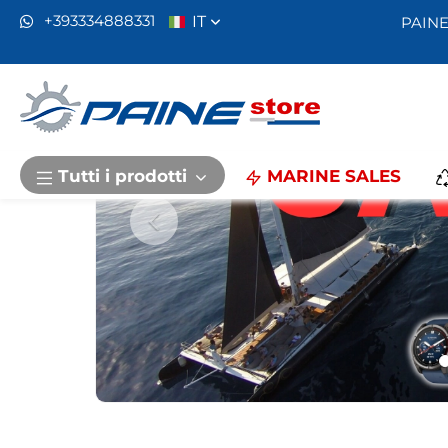
IT
+393334888331
PAINE
Previous
Tutti i prodotti
MARINE SALES