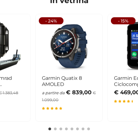
- 24%
- 15%
imrad
Garmin Quatix 8
Garmin E
AMOLED
Ciclocom
an 3D
€ 839,00
€ 469,0
€ 1.383,48
a partire da
€
1.099,00