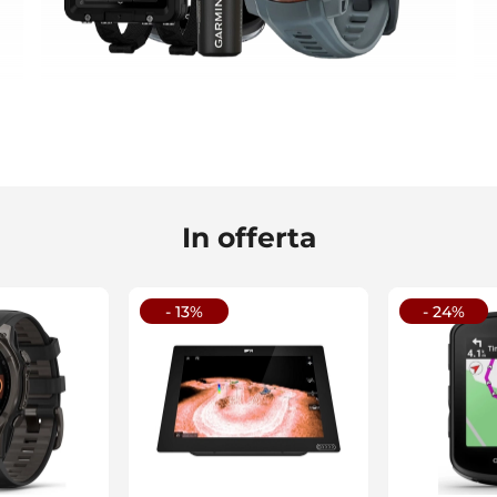
In offerta
- 13%
- 24%