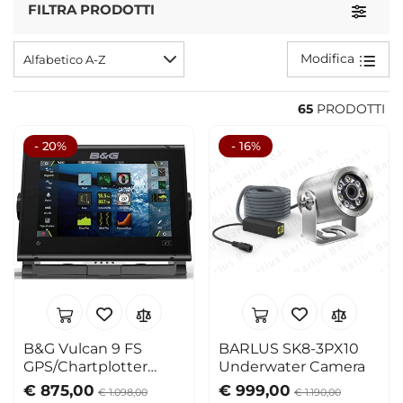
FILTRA PRODOTTI
Toggle
Raymarine ELEMENT 12 S GPS 12"
tutto bene. Esperienza molto positiva, articolo spedito in
O
Modifica
Alfabetico A-Z
tempi brevi
p
a
65
PRODOTTI
- 20%
- 16%
B&G Vulcan 9 FS
BARLUS SK8-3PX10
GPS/Chartplotter
Underwater Camera
Display 9"
€ 875,00
€ 999,00
€ 1.098,00
€ 1.190,00