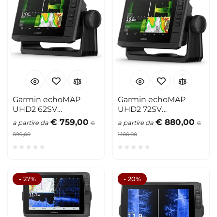
Garmin echoMAP
Garmin echoMAP
UHD2 62SV
UHD2 72SV
eco/plotter 6"
eco/plotter 7"
€ 759,00
€ 880,00
a partire da
a partire da
€
€
899,00
1.100,00
- 27%
- 20%