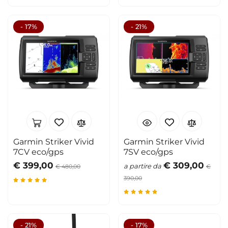
- 17%
- 21%
Garmin Striker Vivid
Garmin Striker Vivid
7CV eco/gps
7SV eco/gps
€ 399,00
€ 309,00
a partire da
€ 480,00
€
390,00
- 21%
- 17%