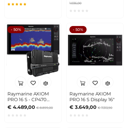
1.036,00
- 50%
- 50%
Raymarine AXIOM
Raymarine AXIOM
PRO 16 S - CP470
PRO 16 S Display 16"
Bundle
€ 4.489,00
€ 3.649,00
€ 8.899,00
€ 7.313,90