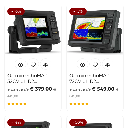
- 16%
- 15%
Garmin echoMAP
Garmin echoMAP
52CV UHD2
72CV UHD2
eco/plotter 5"
eco/plotter 7"
€ 379,00
€ 549,00
a partire da
a partire da
€
€
449,00
649,00
- 16%
- 20%