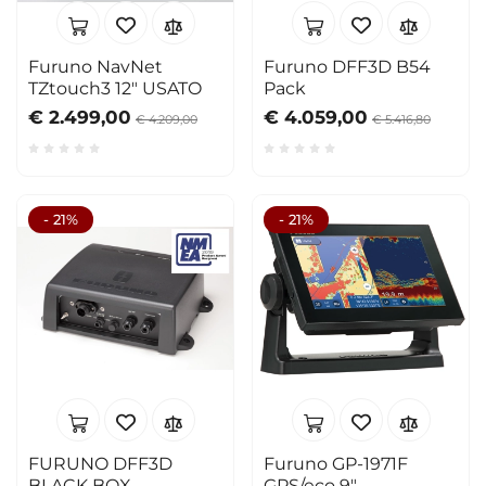
Furuno NavNet
Furuno DFF3D B54
TZtouch3 12" USATO
Pack
€ 2.499,00
€ 4.059,00
€ 4.209,00
€ 5.416,80
- 21%
- 21%
FURUNO DFF3D
Furuno GP-1971F
BLACK BOX
GPS/eco 9"