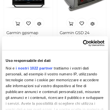
Garmin gpsmap
Garmin GSD 24
923XSV eco/GPS
Modulo eco 2kw
display multif. 9"
€ 1.499,00
€ 459,00
€ 1.789,00
€ 579,00
Uso responsabile dei dati
- 15%
- 25%
Noi e
i nostri 1022 partner
trattiamo i vostri dati
personali, ad esempio il vostro numero IP, utilizzando
tecnologie come i cookie per memorizzare e accedere
alle informazioni sul vostro dispositivo al fine di
pubblicare annunci e contenuti personalizzati, misurare
gli annunci e i contenuti, ricercare il pubblico e sviluppare
i servizi. Avete la possibilità di scegliere chi utilizza i
vostri dati e per quali scopi. Le vostre scelte in materia di