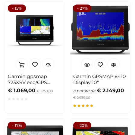
- 15%
- 27%
Garmin gpsmap
Garmin GPSMAP 8410
723XSV eco/GPS
Display 10"
display multif. 7"
€ 1.069,00
€ 2.149,00
a partire da
€ 1.259,00
€ 2.939,00
- 17%
- 20%