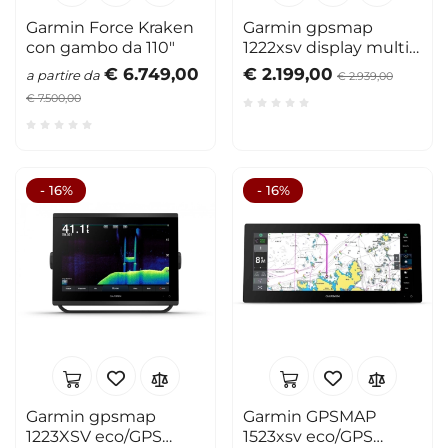
Garmin Force Kraken
Garmin gpsmap
con gambo da 110"
1222xsv display multif.
12" eco/GPS
€ 6.749,00
€ 2.199,00
a partire da
€ 2.939,00
€ 7.500,00
- 16%
- 16%
Garmin gpsmap
Garmin GPSMAP
1223XSV eco/GPS
1523xsv eco/GPS