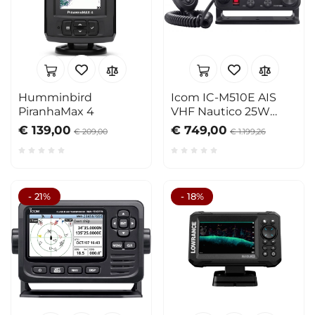
Humminbird
Icom IC-M510E AIS
PiranhaMax 4
VHF Nautico 25W
Wireless
€ 139,00
€ 749,00
€ 209,00
€ 1.199,26
- 21%
- 18%