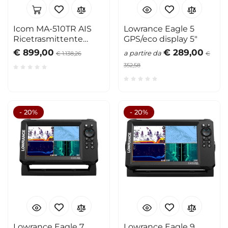
Icom MA-510TR AIS
Lowrance Eagle 5
Ricetrasmittente
GPS/eco display 5"
Classe B
€ 899,00
€ 289,00
a partire da
€ 1.138,26
€
352,58
- 20%
- 20%
Lowrance Eagle 7
Lowrance Eagle 9