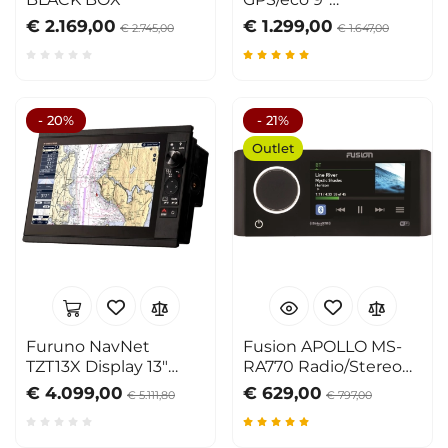
TouchScreen 600/1kw
€ 2.169,00
€ 1.299,00
€ 2.745,00
€ 1.647,00
- 20%
- 21%
Outlet
Furuno NavNet
Fusion APOLLO MS-
TZT13X Display 13"
RA770 Radio/Stereo
Hybrid Touch
Marino Wi-Fi
€ 4.099,00
€ 629,00
€ 5.111,80
€ 797,00