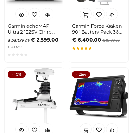
Garmin echoMAP
Garmin Force Kraken
Ultra 2 122SV Chirp
90" Battery Pack 36
eco/plotter 12"
Volt
€ 2.599,00
€ 6.400,00
a partire da
€ 8.499,00
€ 3.192,00
- 10%
- 25%