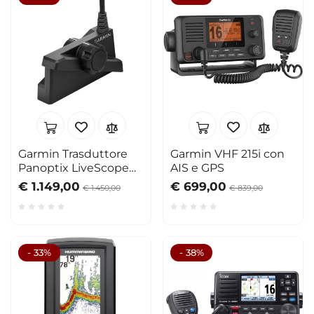
Garmin Trasduttore
Garmin VHF 215i con
Panoptix LiveScope
AIS e GPS
LVS34
€ 1.149,00
€ 699,00
€ 1.450,00
€ 839,00
- 33%
- 38%