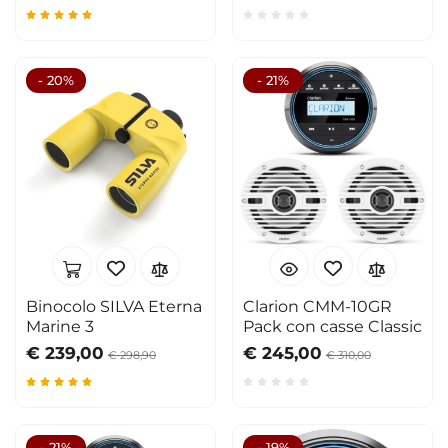
- 20%
- 21%
Binocolo SILVA Eterna
Clarion CMM-10GR
Marine 3
Pack con casse Classic
€ 239,00
€ 245,00
€ 298,90
€ 310,00
- 21%
- 19%