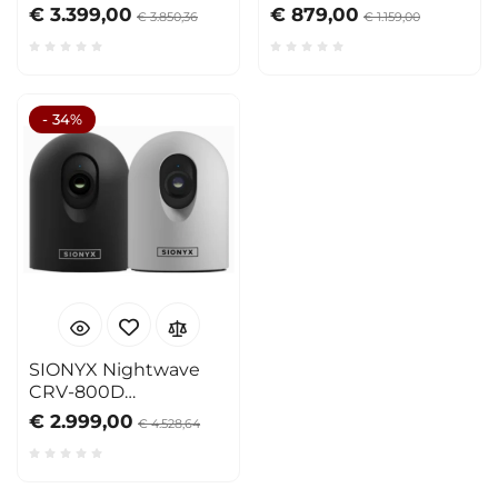
20+
€ 3.399,00
€ 879,00
€ 3.850,36
€ 1.159,00
- 34%
SIONYX Nightwave
CRV-800D
Telecamera notturna
€ 2.999,00
€ 4.528,64