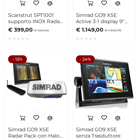
Scanstrut SPT1001
Simrad GO9 XSE
supporto INOX Radar
Active 3-1 display 9"
H. 150mm
con Active 3-1
€ 399,00
€ 1.149,00
€ 634,40
€ 1.340,78
- 12%
- 24%
Simrad GO9 XSE
Simrad GO9 XSE
Radar Pack con Halo
senza Trasduttore