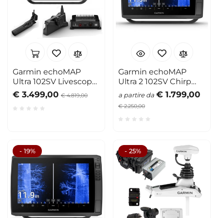
Garmin echoMAP
Garmin echoMAP
Ultra 102SV Livescope
Ultra 2 102SV Chirp
Pack
eco/plotter 10"
€ 3.499,00
€ 1.799,00
a partire da
€ 4.819,00
€ 2.250,00
- 19%
- 25%