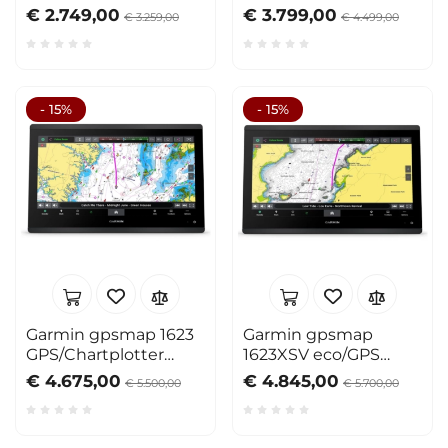
display multif. 12"
display multif. 15"
€ 2.749,00
€ 3.799,00
€ 3.259,00
€ 4.499,00
- 15%
- 15%
Garmin gpsmap 1623
Garmin gpsmap
GPS/Chartplotter
1623XSV eco/GPS
display multif. 16"
display multif. 16"
€ 4.675,00
€ 4.845,00
€ 5.500,00
€ 5.700,00