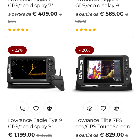
GPS/eco display 7"
GPS/eco display 9"
€ 409,00
€ 585,00
a partire da
a partire da
€
€
511,18
730,78
- 22%
- 20%
Lowrance Eagle Eye 9
Lowrance Elite 7FS
GPS/eco display 9"
eco/GPS TouchScreen
€ 1.199,00
€ 829,00
a partire da
€ 1.535,92
€