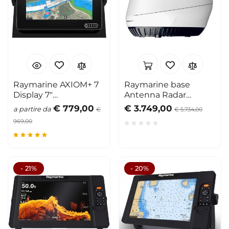
Raymarine AXIOM+ 7
Raymarine base
Display 7"
Antenna Radar
GPS/Chartplotter
Magnum 4kw
€ 779,00
€ 3.749,00
a partire da
€
€ 5.734,00
969,00
- 21%
- 20%