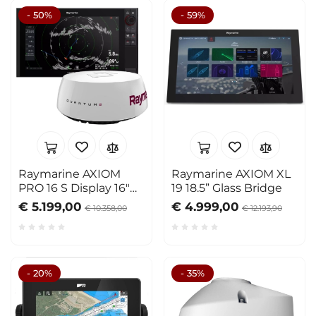
- 50%
- 59%
Raymarine AXIOM
Raymarine AXIOM XL
PRO 16 S Display 16"
19 18.5” Glass Bridge
Quantum Pack
€ 5.199,00
€ 4.999,00
€ 10.358,00
€ 12.193,90
- 20%
- 35%