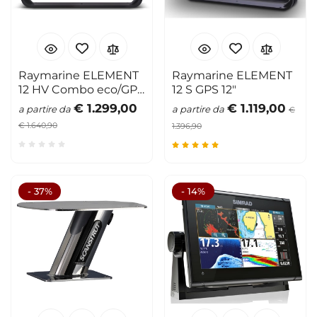
Raymarine ELEMENT
Raymarine ELEMENT
12 HV Combo eco/GPS
12 S GPS 12"
12" con HV-100
€ 1.299,00
€ 1.119,00
a partire da
a partire da
€
€ 1.640,90
1.396,90
- 37%
- 14%