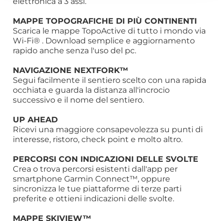
elettronica a 3 assi.
dalla Dichiarazione sui cookie.
MAPPE TOPOGRAFICHE DI PIÙ CONTINENTI
Scarica le mappe TopoActive di tutto i mondo via
Utilizziamo i cookie per personalizzare contenuti ed
Wi-Fi® . Download semplice e aggiornamento
annunci, per fornire funzionalità dei social media e per
rapido anche senza l'uso del pc.
analizzare il nostro traffico. Condividiamo inoltre
informazioni sul modo in cui utilizza il nostro sito con i
NAVIGAZIONE NEXTFORK™
Segui facilmente il sentiero scelto con una rapida
nostri partner che si occupano di analisi dei dati web,
occhiata e guarda la distanza all'incrocio
pubblicità e social media, i quali potrebbero combinarle
successivo e il nome del sentiero.
con altre informazioni che ha fornito loro o che hanno
raccolto dal suo utilizzo dei loro servizi.
UP AHEAD
Ricevi una maggiore consapevolezza su punti di
interesse, ristoro, check point e molto altro.
PERCORSI CON INDICAZIONI DELLE SVOLTE
Crea o trova percorsi esistenti dall'app per
smartphone Garmin Connect™, oppure
sincronizza le tue piattaforme di terze parti
preferite e ottieni indicazioni delle svolte.
MAPPE SKIVIEW™