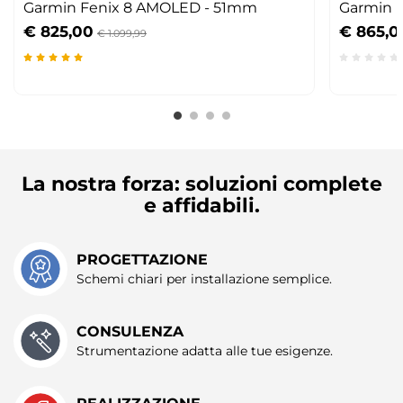
Garmin Fenix 8 AMOLED - 51mm
Garmin 
€ 825,00
€ 865,0
€ 1.099,99
La nostra forza: soluzioni complete
e affidabili.
PROGETTAZIONE
Schemi chiari per installazione semplice.
CONSULENZA
Strumentazione adatta alle tue esigenze.
REALIZZAZIONE