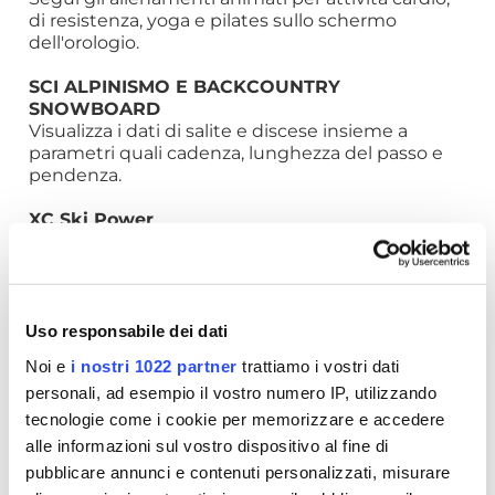
di resistenza, yoga e pilates sullo schermo
dell'orologio.
SCI ALPINISMO E BACKCOUNTRY
SNOWBOARD
Visualizza i dati di salite e discese insieme a
parametri quali cadenza, lunghezza del passo e
pendenza.
XC Ski Power
Misura il carico di esercizio quando è associato a
una fascia cardio HRM-Pro™ Plus (in vendita
separatamente).
ATTIVITÀ SURF
Uso responsabile dei dati
Registra le onde che hai cavalcato, la velocità
Noi e
i nostri 1022 partner
trattiamo i vostri dati
massima raggiunta, la distanza percorsa e molto
personali, ad esempio il vostro numero IP, utilizzando
altro ancora. Usa la tecnologia Surfline Sessions™
per registrare i video delle onde che cavalchi
tecnologie come i cookie per memorizzare e accedere
davanti a una fotocamera Surfline®.
alle informazioni sul vostro dispositivo al fine di
pubblicare annunci e contenuti personalizzati, misurare
DINAMICHE MTB