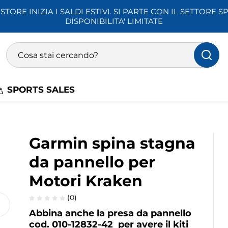
STORE INIZIA I SALDI ESTIVI. SI PARTE CON IL SETTORE SP
DISPONIBILITA' LIMITATE
Ricerca prodotti
Inserisci almeno 3 caratteri per la ricerca
SPORTS SALES
Garmin spina stagna
da pannello per
Motori Kraken
Play
(0)
Abbina anche la presa da pannello
cod. 010-12832-42 per avere il kiti