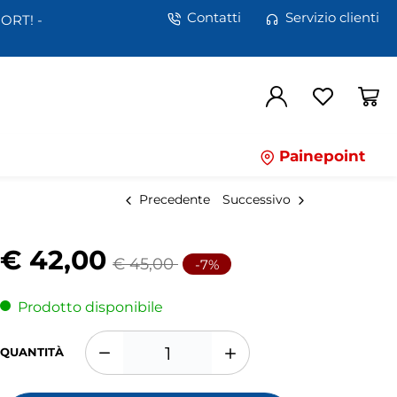
Contatti
Servizio clienti
ORT! -
Painepoint
Precedente
Successivo
€ 42,00
€ 45,00
-7%
Prodotto disponibile
Play
QUANTITÀ