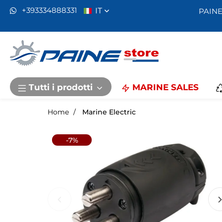
IT
+393334888331
PAINE
Tutti i prodotti
MARINE SALES
Home
Marine Electric
-7%