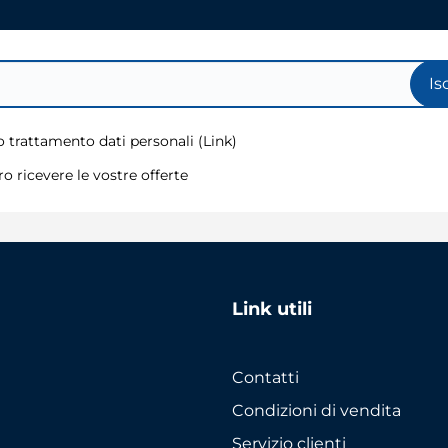
Is
 trattamento dati personali (
Link
)
o ricevere le vostre offerte
Link utili
Contatti
Condizioni di vendita
Servizio clienti