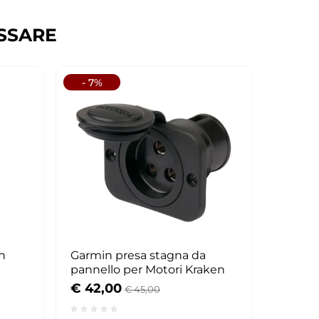
SSARE
- 7%
n
Garmin presa stagna da
pannello per Motori Kraken
€ 42,00
€ 45,00