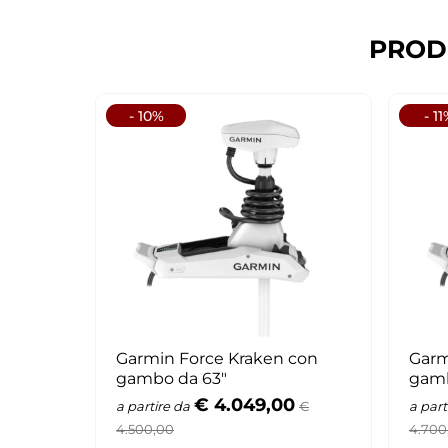
PROD
- 10%
- 1
Garmin Force Kraken con
Garm
gambo da 63"
gamb
€ 4.049,00
a partire da
€
a part
4.500,00
4.700