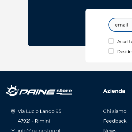
Email
Accetto
Desider
Azienda
Via Lucio Lando 95
Chi siamo
47921 - Rimini
Feedback
info@painestore.it
News