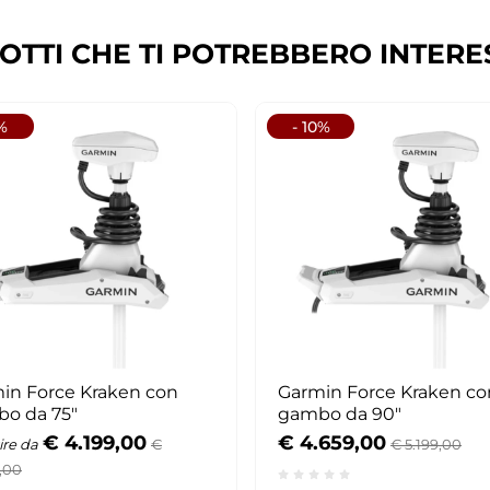
OTTI CHE TI POTREBBERO INTERE
1%
- 10%
in Force Kraken con
Garmin Force Kraken co
o da 75"
gambo da 90"
€ 4.199,00
€ 4.659,00
ire da
€
€ 5.199,00
,00