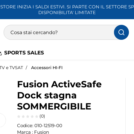
STORE INIZIA I SALDI ESTIVI. SI PARTE CON IL SETTORE SP
DISPONIBILITA' LIMITATE
Ricerca prodotti
Inserisci almeno 3 caratteri per la ricerca
SPORTS SALES
 TV e TVSAT
Accessori HI-FI
Fusion ActiveSafe
Dock stagna
SOMMERGIBILE
(0)
Codice:
010-12519-00
Marca :
Fusion