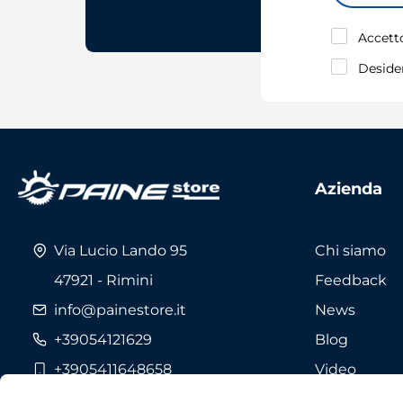
Accetto
Desider
Azienda
Via Lucio Lando 95
Chi siamo
47921 - Rimini
Feedback
info@painestore.it
News
Telefono:
+39054121629
Blog
+3905411648658
Video
Fax +39054121732
Marche