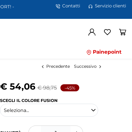
Contatti
Servizio clienti
ORT! -
Painepoint
Precedente
Successivo
€ 54,06
€ 98,75
-45%
SCEGLI IL COLORE FUSION