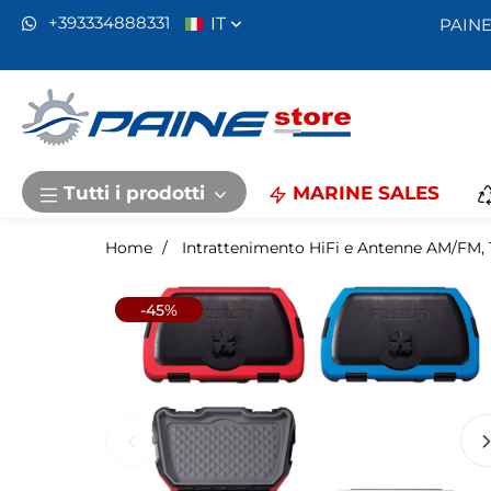
IT
+393334888331
PAINE
Tutti i prodotti
MARINE SALES
Home
Intrattenimento HiFi e Antenne AM/FM,
-45%