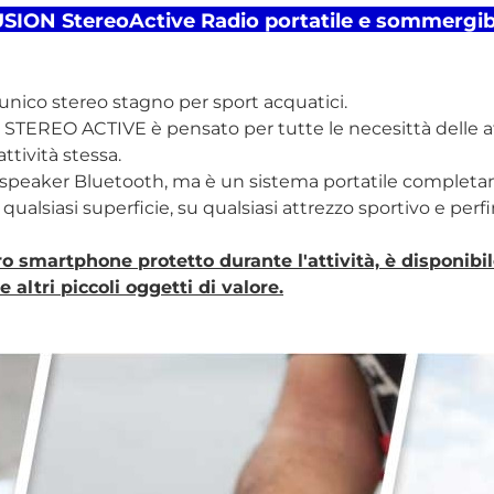
SION StereoActive Radio portatile e sommergib
nico stereo stagno per sport acquatici.
 STEREO ACTIVE è pensato per tutte le necesittà delle a
ttività stessa.
speaker Bluetooth, ma è un sistema portatile completa
ualsiasi superficie, su qualsiasi attrezzo sportivo e perfi
ro smartphone protetto durante l'attività, è disponib
 altri piccoli oggetti di valore.