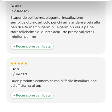
(impronte digitali).
fabio
06/06/2025
Approfondisci come vengono elaborati i tuoi dati personali
Stupendo,bellissimo, elegante, installazione
e imposta le tue preferenze nella
sezione dettagli
. Puoi
semplice,ottimo articolo per chi ama andare a vela alla
modificare o ritirare il tuo consenso in qualsiasi momento
pari di altri marchi,garmin....è garmin! Grazie paine
dalla Dichiarazione sui cookie.
stare felicissimo di questo acquisto presso voi,siete i
migliori per me
Utilizziamo i cookie per personalizzare contenuti ed
Recensione verificata
annunci, per fornire funzionalità dei social media e per
analizzare il nostro traffico. Condividiamo inoltre
informazioni sul modo in cui utilizza il nostro sito con i
nostri partner che si occupano di analisi dei dati web,
luca
pubblicità e social media, i quali potrebbero combinarle
13/04/2021
con altre informazioni che ha fornito loro o che hanno
Buon prodotto economico ma di facile installazzione
raccolto dal suo utilizzo dei loro servizi.
ed efficienza al top
Recensione verificata