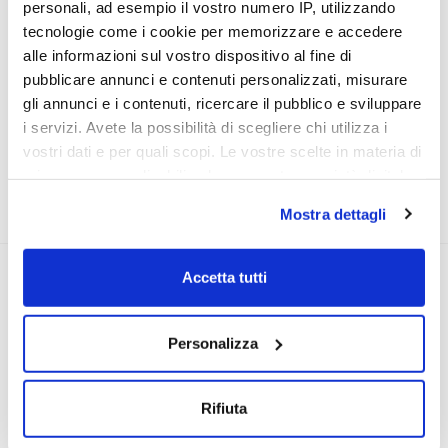
Kit di installazione e instruzioni
personali, ad esempio il vostro numero IP, utilizzando
tecnologie come i cookie per memorizzare e accedere
alle informazioni sul vostro dispositivo al fine di
SCHEDA TECNICA
pubblicare annunci e contenuti personalizzati, misurare
gli annunci e i contenuti, ricercare il pubblico e sviluppare
RICHIEDI INFORMAZIONI
i servizi. Avete la possibilità di scegliere chi utilizza i
vostri dati e per quali scopi. Le vostre scelte in materia di
DOCUMENTI
privacy sono applicabili solo su questa proprietà digitale
in cui avete effettuato le vostre scelte. È possibile
Mostra dettagli
FAQ
modificare o revocare il proprio consenso in qualsiasi
momento dalla Dichiarazione sui cookie o facendo clic
OPINIONE DEI CLIENTI
sull'icona di attivazione della privacy.
Accetta tutti
Con il tuo consenso, vorremmo anche:
Personalizza
raccogliere informazioni sulla tua posizione
Devi
accedere
per poter scrivere la tua
geografica, con un'approssimazione di qualche
opione.
metro,
Rifiuta
Identificare il tuo dispositivo, scansionandolo
attivamente alla ricerca di caratteristiche specifiche