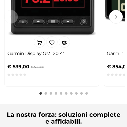
Garmin Display GMI 20 4"
Garmin D
€ 539,00
€ 854,0
€ 599,00
La nostra forza: soluzioni complete
e affidabili.