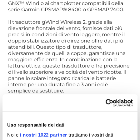
GNX™ Wind o ai chartplotter compatibili della
serie Garmin GPSMAP® 8400 o GPSMAP 7400.
Il trasduttore gWind Wireless 2, grazie alla
rilevazione frontale del vento, fornisce dati più
precisi in condizioni di vento leggero, mentre il
doppio stabilizzatore di direzione offre dati più
attendibili. Questo tipo di trasduttore,
diversamente da quelli a coppa, garantisce una
maggiore efficienza. In combinazione con la
lettura ottica, questo trasduttore offre precisione
di livello superiore a velocità del vento ridotte. Il
pannello solare integrato ricarica le batterie
interne per una durata fino a 3 anni ed è
semplice da sostituire.
Contenuto della confezione
Display GNX Wind
Trasduttore gWind Wireless 2
Staffa per albero
Uso responsabile dei dati
Componenti di montaggio
Batteria NiMH
Noi e
i nostri 1022 partner
trattiamo i vostri dati