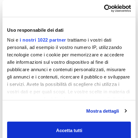
S00-01100-13 Kit, Release Latch Kit, Force
Kraken, Wht
S00-01100-15 Kit, Force Kraken TM, Depth
Adjustment Collar
Uso responsabile dei dati
Noi e
i nostri 1022 partner
trattiamo i vostri dati
RICHIEDI INFORMAZIONI
personali, ad esempio il vostro numero IP, utilizzando
tecnologie come i cookie per memorizzare e accedere
OPINIONE DEI CLIENTI
alle informazioni sul vostro dispositivo al fine di
pubblicare annunci e contenuti personalizzati, misurare
gli annunci e i contenuti, ricercare il pubblico e sviluppare
i servizi. Avete la possibilità di scegliere chi utilizza i
Devi
accedere
per poter scrivere la tua
vostri dati e per quali scopi. Le vostre scelte in materia di
opione.
privacy sono applicabili solo su questa proprietà digitale
in cui avete effettuato le vostre scelte. È possibile
Mostra dettagli
modificare o revocare il proprio consenso in qualsiasi
momento dalla Dichiarazione sui cookie o facendo clic
Scrivi recensione
Stampa
Condividi
sull'icona di attivazione della privacy.
Accetta tutti