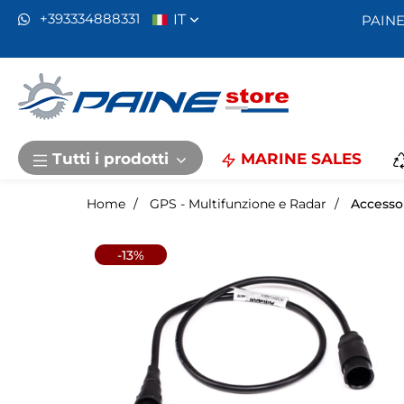
IT
+393334888331
PAINE
Tutti i prodotti
MARINE SALES
Home
GPS - Multifunzione e Radar
Accesso
-13%