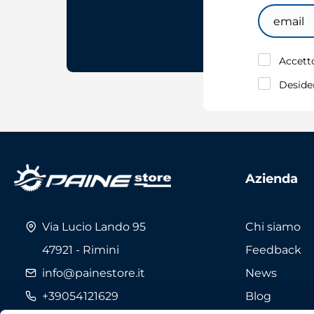
Email
Accetto
Desider
Azienda
Via Lucio Lando 95
Chi siamo
47921 - Rimini
Feedback
info@painestore.it
News
Telefono:
+39054121629
Blog