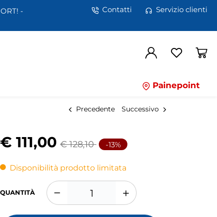
Contatti
Servizio clienti
ORT! -
Painepoint
Precedente
Successivo
€ 111,00
€ 128,10
-13%
Disponibilità prodotto limitata
QUANTITÀ