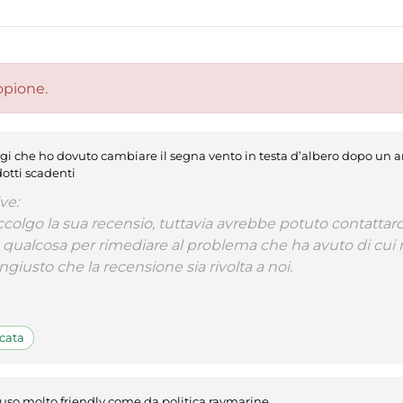
opione.
gi che ho dovuto cambiare il segna vento in testa d’albero dopo un 
otti scadenti
ve:
colgo la sua recensio, tuttavia avrebbe potuto contattarci
qualcosa per rimediare al problema che ha avuto di cui n
ngiusto che la recensione sia rivolta a noi.
cata
i uso molto friendly come da politica raymarine