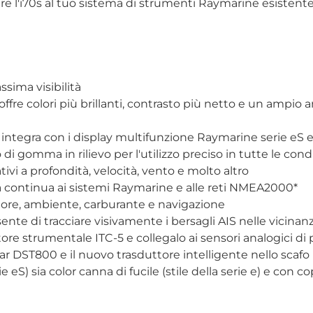
re l'i70s al tuo sistema di strumenti Raymarine esistente
sima visibilità
fre colori più brillanti, contrasto più netto e un ampio an
i integra con i display multifunzione Raymarine serie eS 
di gomma in rilievo per l'utilizzo preciso in tutte le cond
ativi a profondità, velocità, vento e molto altro
à continua ai sistemi Raymarine e alle reti NMEA2000*
ore, ambiente, carburante e navigazione
nte di tracciare visivamente i bersagli AIS nelle vicinan
ore strumentale ITC-5 e collegalo ai sensori analogici di 
rmar DST800 e il nuovo trasduttore intelligente nello scafo
ie eS) sia color canna di fucile (stile della serie e) e con 