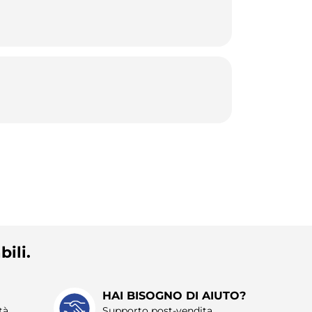
bili.
HAI BISOGNO DI AIUTO?
tà.
Supporto post-vendita