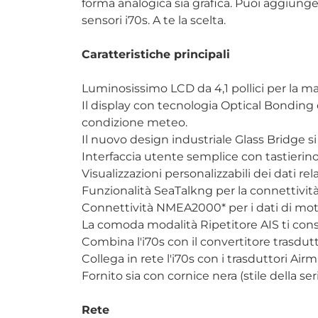
forma analogica sia grafica. Puoi aggiunge
sensori i70s. A te la scelta.
Caratteristiche principali
Luminosissimo LCD da 4,1 pollici per la mas
Il display con tecnologia Optical Bonding of
condizione meteo.
Il nuovo design industriale Glass Bridge s
Interfaccia utente semplice con tastierino 
Visualizzazioni personalizzabili dei dati rel
Funzionalità SeaTalkng per la connettivit
Connettività NMEA2000* per i dati di mot
La comoda modalità Ripetitore AIS ti conse
Combina l'i70s con il convertitore trasdutt
Collega in rete l'i70s con i trasduttori Ai
Fornito sia con cornice nera (stile della ser
Rete