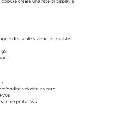
 oppure creare una rete di display e
golo di visualizzazione, in qualsiasi
e gS
izioni
ze
profondità, velocità e vento
 P70s
coperchio protettivo