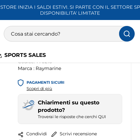
STORE INIZIA I SALDI ESTIVI. SI PARTE CON IL SETTORE SP
to, Eco, Log
Vento, Bussola, Multi
DISPONIBILITA' LIMITATE
Raymarine i70s Pack
Ricerca prodotti
(3)
Inserisci almeno 3 caratteri per la ricerca
Spedizione gratuita
SPORTS SALES
Codice:
T70216
Marca :
Raymarine
PAGAMENTI SICURI
Scopri di più
Chiarimenti su questo
prodotto?
Troverai le risposte che cerchi QUI
Scrivi recensione
Condividi