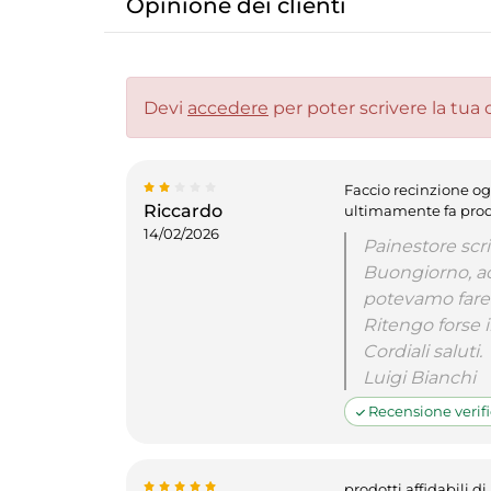
Opinione dei clienti
Devi
accedere
per poter scrivere la tua 
Faccio recinzione og
Riccardo
ultimamente fa prod
14/02/2026
Painestore scri
Buongiorno, ac
potevamo fare 
Ritengo forse i
Cordiali saluti.
Luigi Bianchi
Recensione verifi
prodotti affidabili d