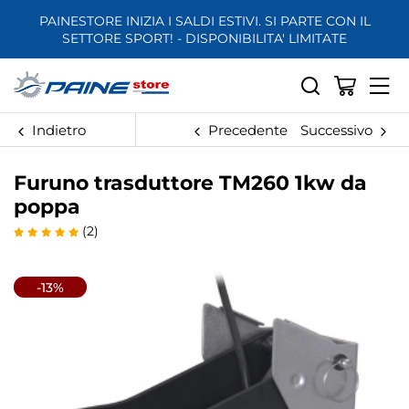
PAINESTORE INIZIA I SALDI ESTIVI. SI PARTE CON IL
SETTORE SPORT! - DISPONIBILITA' LIMITATE
Indietro
Precedente
Successivo
Furuno trasduttore TM260 1kw da
poppa
(2)
-13%