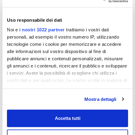
Sensore della temperatura dell'acqua
Kick-up blocchi di montaggio in posizione "up"
Costruzione in uretano
Cavo 10M fissato
Uso responsabile dei dati
Noi e
i nostri 1022 partner
trattiamo i vostri dati
Specifiche:
personali, ad esempio il vostro numero IP, utilizzando
Peso: 4 kg (8.9 lb)
Hull deadrise: fino a 28 °
tecnologie come i cookie per memorizzare e accedere
Finestra Acoustic: uretano
alle informazioni sul vostro dispositivo al fine di
pubblicare annunci e contenuti personalizzati, misurare
gli annunci e i contenuti, ricercare il pubblico e sviluppare
SCHEDA TECNICA
i servizi. Avete la possibilità di scegliere chi utilizza i
vostri dati e per quali scopi. Le vostre scelte in materia di
RICHIEDI INFORMAZIONI
privacy sono applicabili solo su questa proprietà digitale
in cui avete effettuato le vostre scelte. È possibile
FAQ
Mostra dettagli
modificare o revocare il proprio consenso in qualsiasi
momento dalla Dichiarazione sui cookie o facendo clic
OPINIONE DEI CLIENTI
sull'icona di attivazione della privacy.
Accetta tutti
Con il tuo consenso, vorremmo anche: