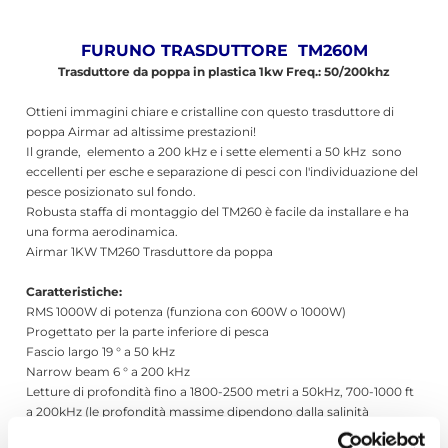
FURUNO TRASDUTTORE TM260M
Trasduttore da poppa in plastica 1kw Freq.: 50/200khz
Ottieni immagini chiare e cristalline con questo trasduttore di
poppa Airmar ad altissime prestazioni!
Il grande, elemento a 200 kHz e i sette elementi a 50 kHz sono
eccellenti per esche e separazione di pesci con l'individuazione del
pesce posizionato sul fondo.
Robusta staffa di montaggio del TM260 è facile da installare e ha
una forma aerodinamica.
Airmar 1KW TM260 Trasduttore da poppa
Caratteristiche:
RMS 1000W di potenza (funziona con 600W o 1000W)
Progettato per la parte inferiore di pesca
Fascio largo 19 ° a 50 kHz
Narrow beam 6 ° a 200 kHz
Letture di profondità fino a 1800-2500 metri a 50kHz, 700-1000 ft
a 200kHz (le profondità massime dipendono dalla salinità
dell'acqua e massima profondità numerica rilevata)