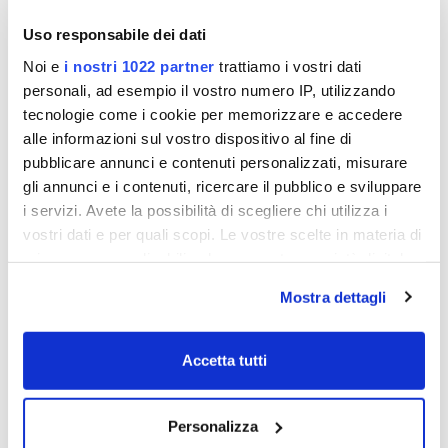
Il CAB-00060 non è incluso con MS-IP700 o MS-
AV700.
Uso responsabile dei dati
Noi e
i nostri 1022 partner
trattiamo i vostri dati
Nota: non compatibile con MS-IP700i o MS-
AV700i
personali, ad esempio il vostro numero IP, utilizzando
tecnologie come i cookie per memorizzare e accedere
alle informazioni sul vostro dispositivo al fine di
RICHIEDI INFORMAZIONI
pubblicare annunci e contenuti personalizzati, misurare
gli annunci e i contenuti, ricercare il pubblico e sviluppare
OPINIONE DEI CLIENTI
i servizi. Avete la possibilità di scegliere chi utilizza i
vostri dati e per quali scopi. Le vostre scelte in materia di
privacy sono applicabili solo su questa proprietà digitale
Devi
accedere
per poter scrivere la tua
in cui avete effettuato le vostre scelte. È possibile
Mostra dettagli
opione.
modificare o revocare il proprio consenso in qualsiasi
momento dalla Dichiarazione sui cookie o facendo clic
sull'icona di attivazione della privacy.
Accetta tutti
Con il tuo consenso, vorremmo anche:
Scrivi recensione
Stampa
Condividi
Personalizza
raccogliere informazioni sulla tua posizione