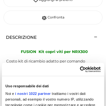
Confronta
DESCRIZIONE
FUSION Kit copri viti per NRX300
Costo kit di ricambio adatto per comando
remoto NRX300 consente di coprire i fori laterali
delle viti di fissaggio.
RICHIEDI INFORMAZIONI
Uso responsabile dei dati
Noi e
i nostri 1022 partner
trattiamo i vostri dati
OPINIONE DEI CLIENTI
personali, ad esempio il vostro numero IP, utilizzando
tecnologie come i cookie per memorizzare e accedere