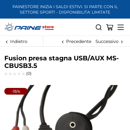
PAINESTORE INIZIA I SALDI ESTIVI. SI PARTE CON IL
SETTORE SPORT! - DISPONIBILITA' LIMITATE
Indietro
Precedente
Successivo
Fusion presa stagna USB/AUX MS-
CBUSB3.5
(0)
-15%