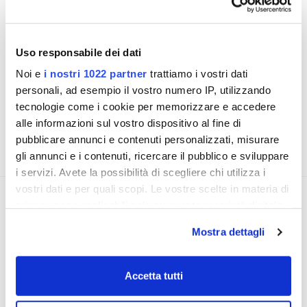
Presa stagna Fusion con doppia funzione sia USB
che AUX IN con Jack stereo da 3.5mm, da
Uso responsabile dei dati
collegare a qualnque prodotto Fusion
compatibile.
Noi e
i nostri 1022 partner
trattiamo i vostri dati
personali, ad esempio il vostro numero IP, utilizzando
tecnologie come i cookie per memorizzare e accedere
alle informazioni sul vostro dispositivo al fine di
RICHIEDI INFORMAZIONI
pubblicare annunci e contenuti personalizzati, misurare
gli annunci e i contenuti, ricercare il pubblico e sviluppare
FAQ
i servizi. Avete la possibilità di scegliere chi utilizza i
vostri dati e per quali scopi. Le vostre scelte in materia di
OPINIONE DEI CLIENTI
privacy sono applicabili solo su questa proprietà digitale
in cui avete effettuato le vostre scelte. È possibile
Mostra dettagli
modificare o revocare il proprio consenso in qualsiasi
Devi
accedere
per poter scrivere la tua
momento dalla Dichiarazione sui cookie o facendo clic
opione.
sull'icona di attivazione della privacy.
Accetta tutti
Con il tuo consenso, vorremmo anche: