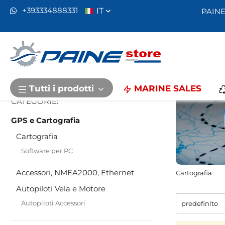
IT
+393334888331
PAINE
Home
Actisense
GPS e Cartografia
GPS e
Recensioni :
Tutti i prodotti
MARINE SALES
B&G Vulcan 9
CATEGORIE:
9"
Bravi competen
GPS e Cartografia
prodotti…
Cartografia
Software per PC
Accessori, NMEA2000, Ethernet
Cartografia
Autopiloti Vela e Motore
Autopiloti Accessori
predefinito