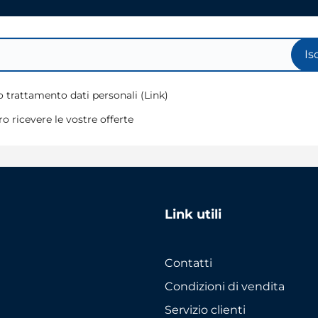
Is
 trattamento dati personali (
Link
)
o ricevere le vostre offerte
Link utili
Contatti
Condizioni di vendita
Servizio clienti