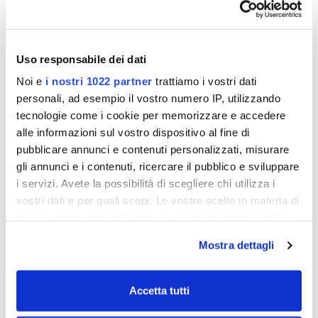
Zero Lines Map Card: Il punto di partenza per
l'avventura di mappatura. La linea Zero è il luogo
dove l'acqua incontra la riva e il punto di partenza
per costruire le proprie mappe.
Uso responsabile dei dati
Inclusa nel package AutoChart PRO PC
Noi e
i nostri 1022 partner
trattiamo i vostri dati
software, anche la carta Zero Line da 32 GB
Europa.
personali, ad esempio il vostro numero IP, utilizzando
tecnologie come i cookie per memorizzare e accedere
Altre caratteristiche
alle informazioni sul vostro dispositivo al fine di
Evidenziare la profondità (profondità di
pubblicare annunci e contenuti personalizzati, misurare
evidenziazione)
gli annunci e i contenuti, ricercare il pubblico e sviluppare
Offset di livello dell'acqua
Evidenziare l'acqua poco profonda
i servizi. Avete la possibilità di scegliere chi utilizza i
Segni di marcia, importazione e esportazione di
vostri dati e per quali scopi. Le vostre scelte in materia di
waypoint
privacy sono applicabili solo su questa proprietà digitale
in cui avete effettuato le vostre scelte. È possibile
Requisiti minimi del PC:
Mostra dettagli
modificare o revocare il proprio consenso in qualsiasi
512 MB Ram *
10 GB disco rigido libero
momento dalla Dichiarazione sui cookie o facendo clic
Windows XP (sp3) o superiore
sull'icona di attivazione della privacy.
Accetta tutti
Unità DVD-ROM