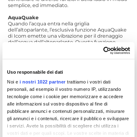
semplice, ed immediato.
AquaQuake
Quando l’acqua entra nella griglia
dell’altoparlante, l’esclusiva funzione AquaQuake
di Icom emette una vibrazione per il drenaggio
dell’acqua dall’altoparlante. Questa funzione,
abilitabile premendo due pulsanti
contemporaneamente, assicura sempre un audio
nitido e chiaro
Uso responsabile dei dati
Noi e
i nostri 1022 partner
trattiamo i vostri dati
SCHEDA TECNICA
personali, ad esempio il vostro numero IP, utilizzando
tecnologie come i cookie per memorizzare e accedere
RICHIEDI INFORMAZIONI
alle informazioni sul vostro dispositivo al fine di
pubblicare annunci e contenuti personalizzati, misurare
OPINIONE DEI CLIENTI
gli annunci e i contenuti, ricercare il pubblico e sviluppare
i servizi. Avete la possibilità di scegliere chi utilizza i
vostri dati e per quali scopi. Le vostre scelte in materia di