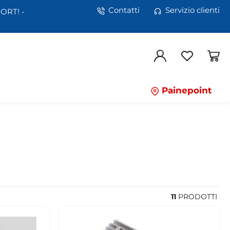
Contatti
Servizio clienti
ORT! -
Painepoint
11
PRODOTTI