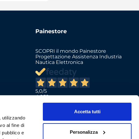
Painestore
SCOPRI il mondo Painestore
Progettazione Assistenza Industria
Nautica Elettronica
5,0
/5
4.059
Il totale delle recensioni indicate
include la somma di:
Accetta tutti
Recensioni Feedaty
, utilizzando
2298
Recensioni Ebay
o al fine di
1761
Personalizza
l pubblico e
Recensioni