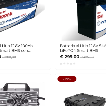
l Litio 12,8V 100Ah
Batteria al Litio 12,8V 54
Smart BMS con
LiFePO4 Smart BMS
h
0
€ 299,00
€ 780,00
€ 475,00
- 17%