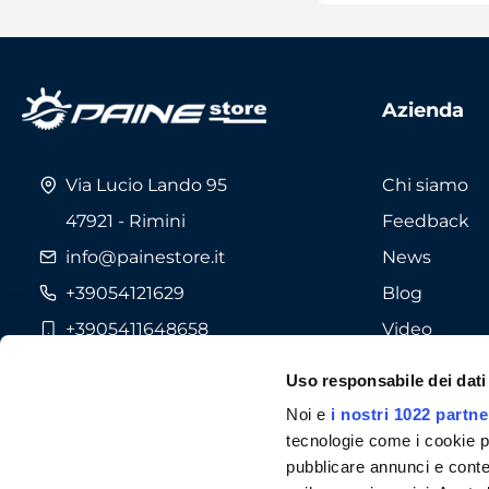
Azienda
Via Lucio Lando 95
Chi siamo
47921 - Rimini
Feedback
info@painestore.it
News
Telefono:
+39054121629
Blog
+3905411648658
Video
Fax +39054121732
Marche
Uso responsabile dei dati
Lun./Ven. 9.00.12-30 / 14.30-18.30
Noi e
i nostri 1022 partne
CHIUSO Sabato in Agosto e
Settembre
tecnologie come i cookie p
pubblicare annunci e conten