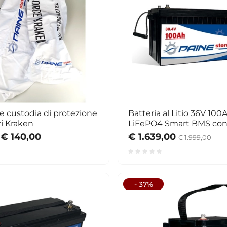
e custodia di protezione
Batteria al Litio 36V 100
i Kraken
LiFePO4 Smart BMS co
Bluetooth
€ 140,00
€ 1.639,00
€ 1.999,00
- 37%