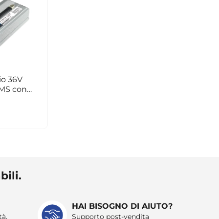
tio 36V
MS con
bili.
HAI BISOGNO DI AIUTO?
tà.
Supporto post-vendita