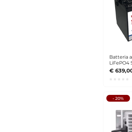
Batteria a
LiFePO4 
Bluetoot
€ 639,0
- 20%