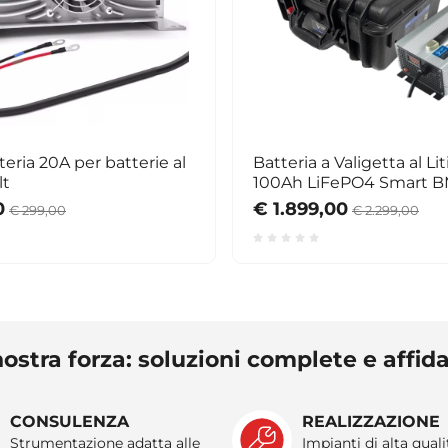
teria 20A per batterie al
Batteria a Valigetta al Li
lt
100Ah LiFePO4 Smart B
Bluetooth
0
€ 1.899,00
€ 299,00
€ 2.299,00
ostra forza: soluzioni complete e affida
CONSULENZA
REALIZZAZIONE
Strumentazione adatta alle
Impianti di alta quali