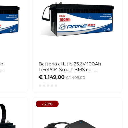
Ah
Batteria al Litio 25,6V 100Ah
n
LiFePO4 Smart BMS con
Bluetooth
€ 1.149,00
€ 1.409,00
- 20%