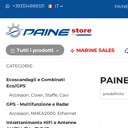
IT
+393334888331
PAINE
Tutti i prodotti
MARINE SALES
Home
PAINESTORE
CATEGORIE:
PAIN
Ecoscandagli e Combinati
Eco/GPS
predefinito
Accessori, Cover, Staffe, Cavi
GPS - Multifunzione e Radar
Accessori, NMEA2000, Ethernet
Intrattenimento HiFi e Antenne