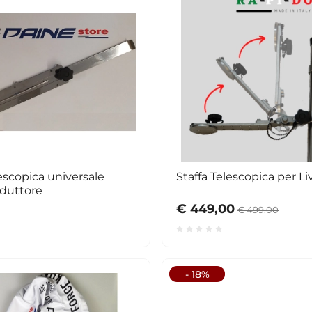
lescopica universale
Staffa Telescopica per L
sduttore
€ 449,00
€ 499,00
- 18%