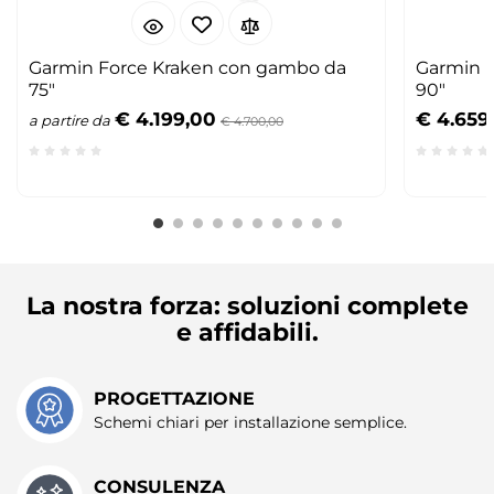
Garmin Force Kraken con gambo da
Garmin 
75"
90"
€ 4.199,00
€ 4.659
a partire da
€ 4.700,00
La nostra forza: soluzioni complete
e affidabili.
PROGETTAZIONE
Schemi chiari per installazione semplice.
CONSULENZA