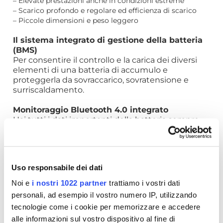
– Elevate prestazioni anche in condizioni estreme
– Scarico profondo e regolare ed efficienza di scarico
– Piccole dimensioni e peso leggero
Il sistema integrato di gestione della batteria
(BMS)
Per consentire il controllo e la carica dei diversi
elementi di una batteria di accumulo e
proteggerla da sovraccarico, sovratensione e
surriscaldamento.
Monitoraggio Bluetooth 4.0 integrato
Hai tutti i dati importanti della batteria sempre
sul tuo smartphone o tablet. L'applicazione
visualizza i dati in tempo reale.
Scarica subito la nostra app nella sezione
Documenti
Uso responsabile dei dati
Noi e
i nostri 1022 partner
trattiamo i vostri dati
SCHEDA TECNICA
personali, ad esempio il vostro numero IP, utilizzando
tecnologie come i cookie per memorizzare e accedere
RICHIEDI INFORMAZIONI
alle informazioni sul vostro dispositivo al fine di