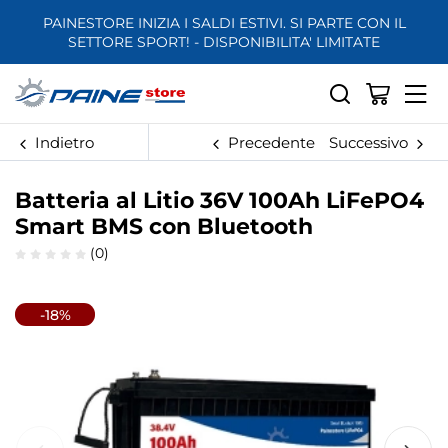
PAINESTORE INIZIA I SALDI ESTIVI. SI PARTE CON IL
SETTORE SPORT! - DISPONIBILITA' LIMITATE
Indietro
Precedente
Successivo
Batteria al Litio 36V 100Ah LiFePO4
Smart BMS con Bluetooth
(0)
-18%