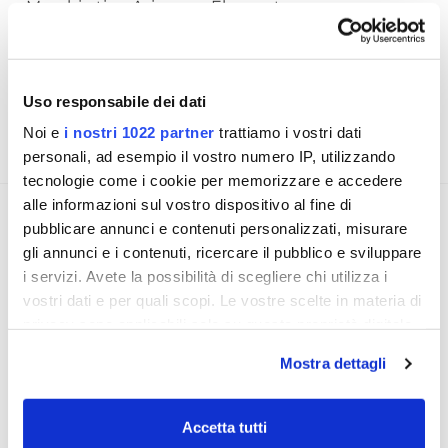
Maschio tipo Axiomn o Element.
Codice Raymarine: A06082
Uso responsabile dei dati
RICHIEDI INFORMAZIONI
Noi e
i nostri 1022 partner
trattiamo i vostri dati
FAQ
personali, ad esempio il vostro numero IP, utilizzando
tecnologie come i cookie per memorizzare e accedere
alle informazioni sul vostro dispositivo al fine di
OPINIONE DEI CLIENTI
pubblicare annunci e contenuti personalizzati, misurare
gli annunci e i contenuti, ricercare il pubblico e sviluppare
i servizi. Avete la possibilità di scegliere chi utilizza i
Devi
accedere
per poter scrivere la tua
vostri dati e per quali scopi. Le vostre scelte in materia di
opione.
privacy sono applicabili solo su questa proprietà digitale
in cui avete effettuato le vostre scelte. È possibile
Mostra dettagli
modificare o revocare il proprio consenso in qualsiasi
momento dalla Dichiarazione sui cookie o facendo clic
sull'icona di attivazione della privacy.
Scrivi recensione
Stampa
Condividi
Accetta tutti