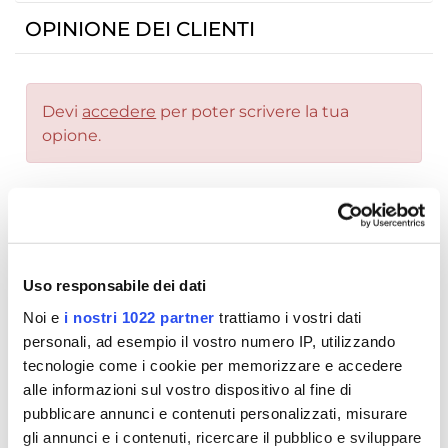
OPINIONE DEI CLIENTI
Devi
accedere
per poter scrivere la tua
opione.
Scrivi recensione
Stampa
Condividi
Uso responsabile dei dati
Accessori, Cover, Staffe, Cavi
Noi e
i nostri 1022 partner
trattiamo i vostri dati
personali, ad esempio il vostro numero IP, utilizzando
tecnologie come i cookie per memorizzare e accedere
alle informazioni sul vostro dispositivo al fine di
PRODOTTI CHE TI
pubblicare annunci e contenuti personalizzati, misurare
POTREBBERO INTERESSARE
gli annunci e i contenuti, ricercare il pubblico e sviluppare