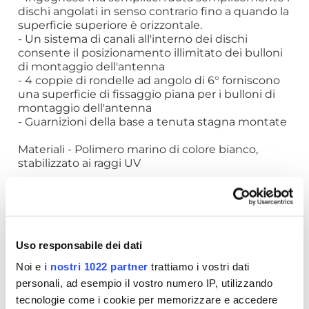
dischi angolati in senso contrario fino a quando la
superficie superiore è orizzontale.
- Un sistema di canali all'interno dei dischi
consente il posizionamento illimitato dei bulloni
di montaggio dell'antenna
- 4 coppie di rondelle ad angolo di 6° forniscono
una superficie di fissaggio piana per i bulloni di
montaggio dell'antenna
- Guarnizioni della base a tenuta stagna montate
Materiali - Polimero marino di colore bianco,
stabilizzato ai raggi UV
Il kit include
2 dischi angolati controrotanti da 0° a 12°
4 coppie di rondelle angolate 6°
1 guarnizione di base a tenuta stagna
Cuneo di base regolabile SC50 per montaggio
Uso responsabile dei dati
Satcom
Noi e
i nostri 1022 partner
trattiamo i vostri dati
Notare che il cuneo di base regolabile è
personali, ad esempio il vostro numero IP, utilizzando
compatibile solo con SC35, SC45, SC45R e SC65
tecnologie come i cookie per memorizzare e accedere
Satcom Monti.