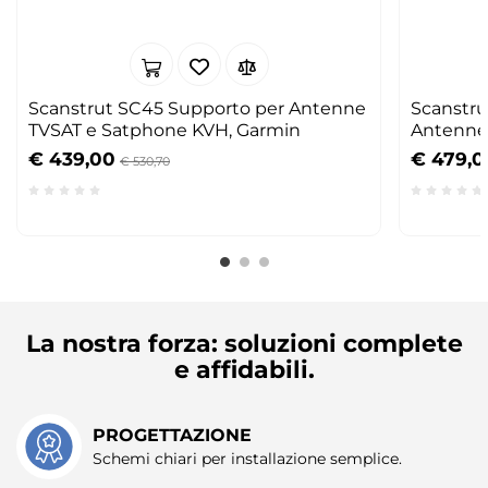
Scanstrut SC45 Supporto per Antenne
Scanstru
TVSAT e Satphone KVH, Garmin
Antenne 
€ 439,00
€ 479,0
€ 530,70
La nostra forza: soluzioni complete
e affidabili.
PROGETTAZIONE
Schemi chiari per installazione semplice.