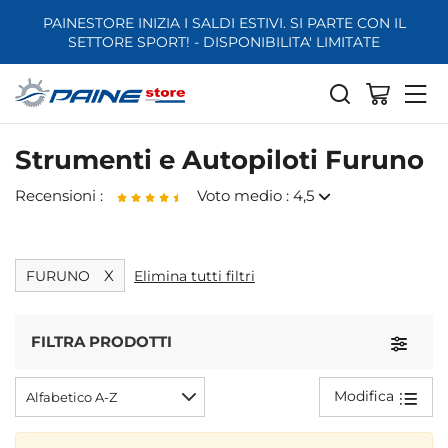
PAINESTORE INIZIA I SALDI ESTIVI. SI PARTE CON IL
SETTORE SPORT! - DISPONIBILITA' LIMITATE
Strumenti e Autopiloti Furuno
Recensioni :
Voto medio : 4,5
Raymarine Autopilota EV-100 Wheel
X
FURUNO
Elimina tutti filtri
Buona assistenza e disponibilità verso il cliente.
P
d
FILTRA PRODOTTI
Toggle
Modifica
Alfabetico A-Z