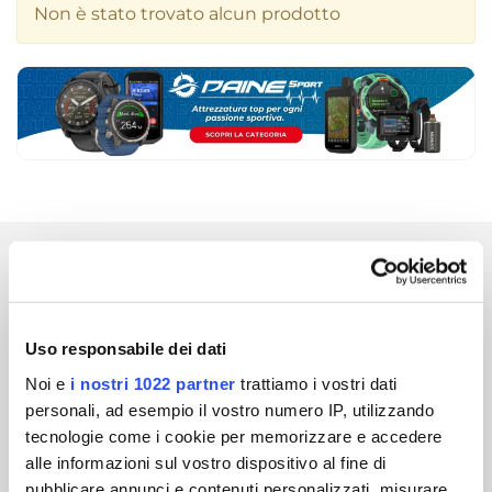
Non è stato trovato alcun prodotto
La nostra forza: soluzioni complete
e affidabili.
Uso responsabile dei dati
PROGETTAZIONE
Schemi chiari per installazione semplice.
Noi e
i nostri 1022 partner
trattiamo i vostri dati
personali, ad esempio il vostro numero IP, utilizzando
tecnologie come i cookie per memorizzare e accedere
CONSULENZA
alle informazioni sul vostro dispositivo al fine di
Strumentazione adatta alle tue esigenze.
pubblicare annunci e contenuti personalizzati, misurare