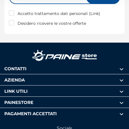
modificare o ritirare il tuo consenso in qualsiasi momento
dalla Dichiarazione sui cookie.
Accetto trattamento dati personali (
Link
)
Desidero ricevere le vostre offerte
Utilizziamo i cookie per personalizzare contenuti ed
annunci, per fornire funzionalità dei social media e per
analizzare il nostro traffico. Condividiamo inoltre
informazioni sul modo in cui utilizza il nostro sito con i
nostri partner che si occupano di analisi dei dati web,
pubblicità e social media, i quali potrebbero combinarle
con altre informazioni che ha fornito loro o che hanno
CONTATTI
raccolto dal suo utilizzo dei loro servizi.
AZIENDA
LINK UTILI
PAINESTORE
PAGAMENTI ACCETTATI
Socials